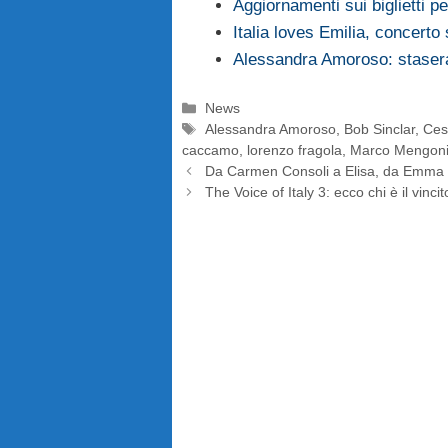
Aggiornamenti sui biglietti p
Italia loves Emilia, concerto 
Alessandra Amoroso: stasera 
Categorie
News
Tag
Alessandra Amoroso
,
Bob Sinclar
,
Ces
caccamo
,
lorenzo fragola
,
Marco Mengon
Da Carmen Consoli a Elisa, da Emma 
The Voice of Italy 3: ecco chi è il vincit