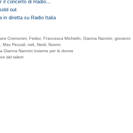
er il concerto di Radio…
sold out
in diretta su Radio Italia
are Cremonini
,
Fedez
,
Francesca Michielin
,
Gianna Nannini
,
giovanni
i
,
Max Pezzali
,
nek
,
Nesli
,
Noemi
a Gianna Nannini insieme per le donne
ore del talent