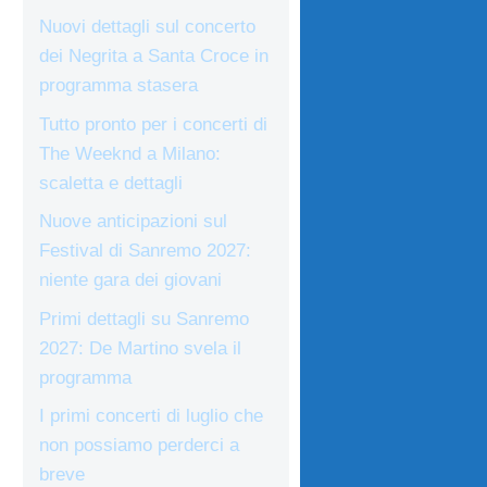
Nuovi dettagli sul concerto
dei Negrita a Santa Croce in
programma stasera
Tutto pronto per i concerti di
The Weeknd a Milano:
scaletta e dettagli
Nuove anticipazioni sul
Festival di Sanremo 2027:
niente gara dei giovani
Primi dettagli su Sanremo
2027: De Martino svela il
programma
I primi concerti di luglio che
non possiamo perderci a
breve