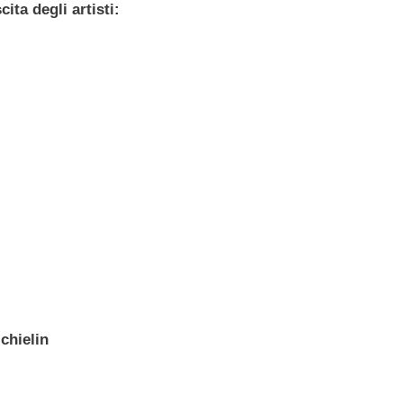
cita degli artisti:
chielin