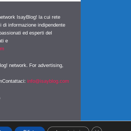
network IsayBlog! la cui rete
ci di informazione indipendente
passionati ed esperti del
ti e
om
log! network. For advertising,
mContattaci
:
info@isayblog.com
)
CLOSE GDPR CO