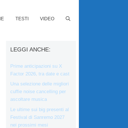
HE
TESTI
VIDEO
LEGGI ANCHE:
Prime anticipazioni su X
Factor 2026, tra date e cast
Una selezione delle migliori
cuffie noise cancelling per
ascoltare musica
Le ultime sui big presenti al
Festival di Sanremo 2027
nei prossimi mesi