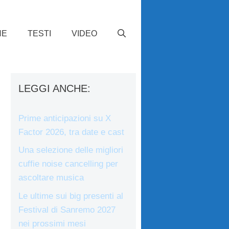
HE
TESTI
VIDEO
LEGGI ANCHE:
Prime anticipazioni su X
Factor 2026, tra date e cast
Una selezione delle migliori
cuffie noise cancelling per
ascoltare musica
Le ultime sui big presenti al
Festival di Sanremo 2027
nei prossimi mesi