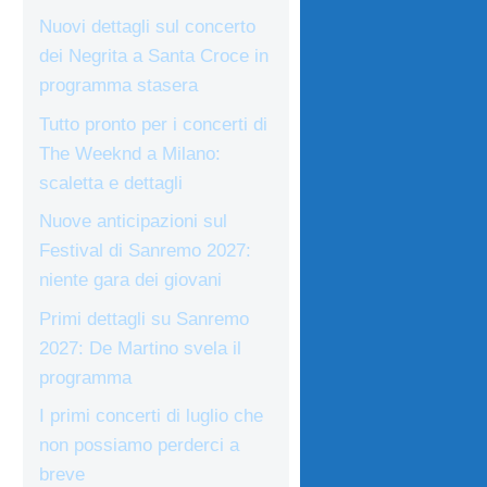
Nuovi dettagli sul concerto
dei Negrita a Santa Croce in
programma stasera
Tutto pronto per i concerti di
The Weeknd a Milano:
scaletta e dettagli
Nuove anticipazioni sul
Festival di Sanremo 2027:
niente gara dei giovani
Primi dettagli su Sanremo
2027: De Martino svela il
programma
I primi concerti di luglio che
non possiamo perderci a
breve