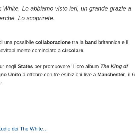
White. Lo abbiamo visto ieri, un grande grazie a
erché. Lo scoprirete.
di una possibile
collaborazione
tra la
band
britannica e il
nevitabilmente cominciato a
circolare
.
ur negli
States
per promuovere il loro album
The King of
no Unito
a ottobre con tre esibizioni live a
Manchester
, il 6
e.
studio dei The White…