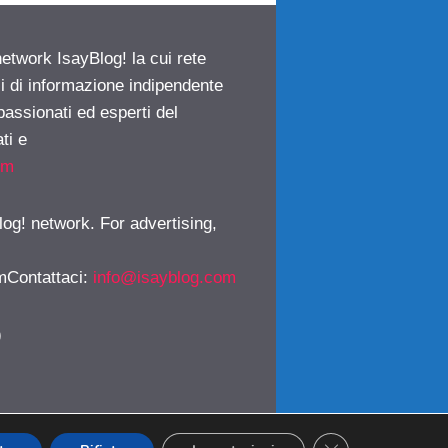
network IsayBlog! la cui rete
ci di informazione indipendente
passionati ed esperti del
ti e
om
log! network. For advertising,
mContattaci
:
info@isayblog.com
)
CLOSE GDPR CO