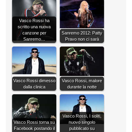
Vasco Rossi ha
scritto una nuova
canzone per
Sanremo 2012: Patty
Sanremo…
Pravo non ci sarà
Vasco Rossi dimesso
Vasco Rossi, malore
dalla clinica
durante la notte
Vasco Rossi, I soliti,
Vasco Rossi torna su
nuovo singolo
Facebook postando il
pubblicato su