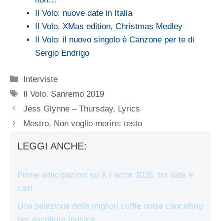
Il Volo: nuove date in Italia
Il Volo, XMas edition, Christmas Medley
Il Volo: il nuovo singolo è Canzone per te di
Sergio Endrigo
Categorie
Interviste
Tag
Il Volo
,
Sanremo 2019
Jess Glynne – Thursday, Lyrics
Mostro, Non voglio morire: testo
LEGGI ANCHE:
Prime anticipazioni su X Factor 2026, tra date e
cast
Una selezione delle migliori cuffie noise cancelling
per ascoltare musica