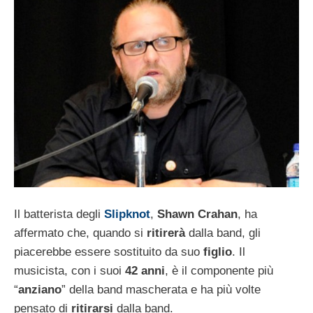
Il batterista degli
Slipknot
,
Shawn Crahan
, ha
affermato che, quando si
ritirerà
dalla band, gli
piacerebbe essere sostituito da suo
figlio
. Il
musicista, con i suoi
42 anni
, è il componente più
“
anziano
” della band mascherata e ha più volte
pensato di
ritirarsi
dalla band.