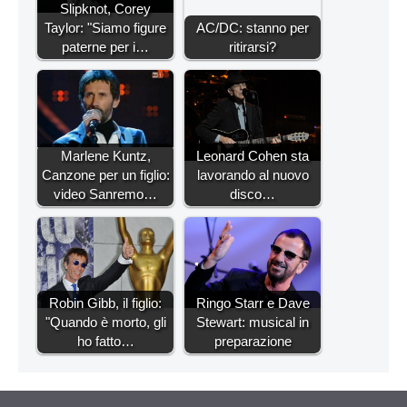
Slipknot, Corey
Taylor: "Siamo figure
AC/DC: stanno per
paterne per i…
ritirarsi?
Marlene Kuntz,
Leonard Cohen sta
Canzone per un figlio:
lavorando al nuovo
video Sanremo…
disco…
Robin Gibb, il figlio:
Ringo Starr e Dave
"Quando è morto, gli
Stewart: musical in
ho fatto…
preparazione