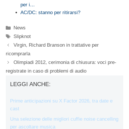
per i…
AC/DC: stanno per ritirarsi?
Categorie
News
Tag
Slipknot
Virgin, Richard Branson in trattative per
ricomprarla
Olimpiadi 2012, cerimonia di chiusura: voci pre-
registrate in caso di problemi di audio
LEGGI ANCHE:
Prime anticipazioni su X Factor 2026, tra date e
cast
Una selezione delle migliori cuffie noise cancelling
per ascoltare musica