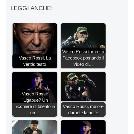
LEGGI ANCHE:
Vasco Rossi torna su
Vasco Rossi, La
Facebook postando il
verità: testo
video di…
Vasco Rossi:
"Ligabue? Un
bicchiere di talento in
Vasco Rossi, malore
un…
durante la notte