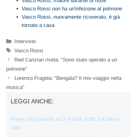
Vasco Rossi, malore durante la notte
Vasco Rossi non ha un'infezione al polmone
Vasco Rossi, nuovamente ricoverato, è già
tornato a casa
Categorie
Interviste
Tag
Vasco Rossi
Red Canzian rivela: “Sono stato operato a un
polmone”
Lorenzo Fragola: “Bengala? Il mio viaggio nella
musica”
LEGGI ANCHE:
Prime anticipazioni su X Factor 2026, tra date e
cast