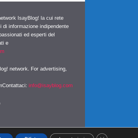
network IsayBlog! la cui rete
ci di informazione indipendente
passionati ed esperti del
ti e
om
log! network. For advertising,
mContattaci
:
info@isayblog.com
)
CLOSE GDPR CO