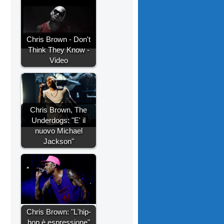
Chris Brown - Don't
Think They Know -
Video
Chris Brown, The
Underdogs: "E' il
nuovo Michael
Jackson"
Chris Brown: "L'hip-
hop è espressione"