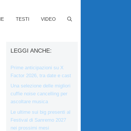
HE
TESTI
VIDEO
LEGGI ANCHE:
Prime anticipazioni su X
Factor 2026, tra date e cast
Una selezione delle migliori
cuffie noise cancelling per
ascoltare musica
Le ultime sui big presenti al
Festival di Sanremo 2027
nei prossimi mesi