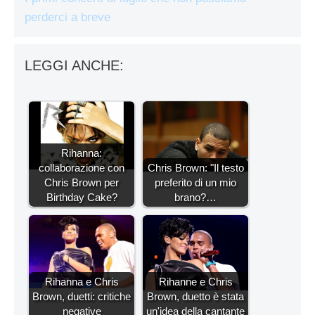
perderci a breve
LEGGI ANCHE:
Rihanna:
collaborazione con
Chris Brown: "Il testo
Chris Brown per
preferito di un mio
Birthday Cake?
brano?…
Rihanna e Chris
Rihanne e Chris
Brown, duetti: critiche
Brown, duetto è stata
negative
un'idea della cantante