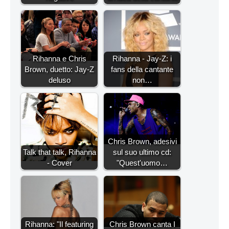
Rihanna e Chris
Rihanna - Jay-Z: i
Brown, duetto: Jay-Z
fans della cantante
deluso
non…
Chris Brown, adesivi
Talk that talk, Rihanna
sul suo ultimo cd:
- Cover
"Quest'uomo…
Rihanna: "Il featuring
Chris Brown canta I