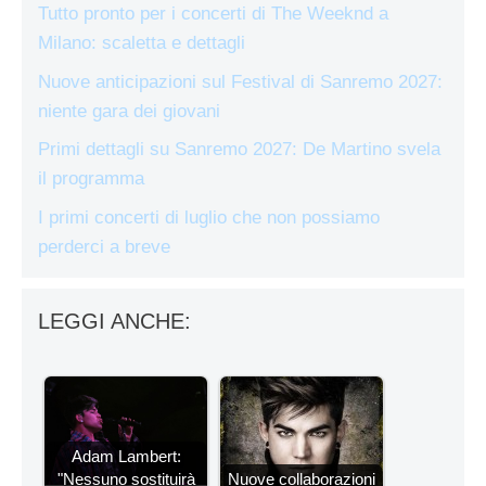
Tutto pronto per i concerti di The Weeknd a
Milano: scaletta e dettagli
Nuove anticipazioni sul Festival di Sanremo 2027:
niente gara dei giovani
Primi dettagli su Sanremo 2027: De Martino svela
il programma
I primi concerti di luglio che non possiamo
perderci a breve
LEGGI ANCHE:
Adam Lambert:
"Nessuno sostituirà
Nuove collaborazioni