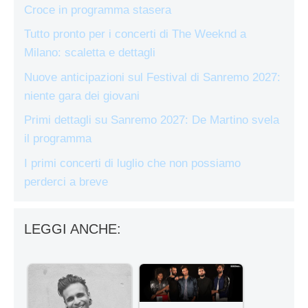
Croce in programma stasera
Tutto pronto per i concerti di The Weeknd a
Milano: scaletta e dettagli
Nuove anticipazioni sul Festival di Sanremo 2027:
niente gara dei giovani
Primi dettagli su Sanremo 2027: De Martino svela
il programma
I primi concerti di luglio che non possiamo
perderci a breve
LEGGI ANCHE: