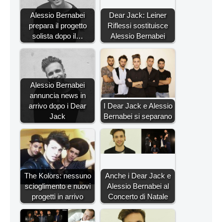
Alessio Bernabei
Dear Jack: Leiner
prepara il progetto
Riflessi sostituisce
solista dopo il…
Alessio Bernabei
Alessio Bernabei
annuncia news in
arrivo dopo i Dear
I Dear Jack e Alessio
Jack
Bernabei si separano
The Kolors: nessuno
Anche i Dear Jack e
scioglimento e nuovi
Alessio Bernabei al
progetti in arrivo
Concerto di Natale