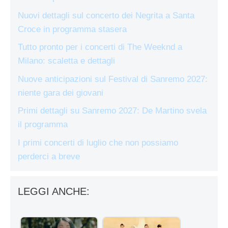
Nuovi dettagli sul concerto dei Negrita a Santa
Croce in programma stasera
Tutto pronto per i concerti di The Weeknd a
Milano: scaletta e dettagli
Nuove anticipazioni sul Festival di Sanremo 2027:
niente gara dei giovani
Primi dettagli su Sanremo 2027: De Martino svela
il programma
I primi concerti di luglio che non possiamo
perderci a breve
LEGGI ANCHE: