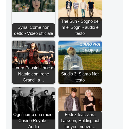
The Sun - Sogno dei
Syria, Come non
miei Sogni - audio e
detto - Video ufficiale
testo
Laura Pausini, tour: a
Natale con Irene
Studio 3, Siamo Noi:
Grandi, a…
testo
Ogni uomo una radio,
Fedez feat. Zara
Casino Royale -
Larsson, Holding out
Audio
for you, nuovo…