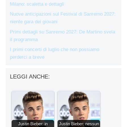
Milano: scaletta e dettagli
Nuove anticipazioni sul Festival di Sanremo 2027:
niente gara dei giovani
Primi dettagli su Sanremo 2027: De Martino svela
il programma
I primi concerti di luglio che non possiamo
perderci a breve
LEGGI ANCHE:
Justin Bieber: in
Justin Bieber: nessun