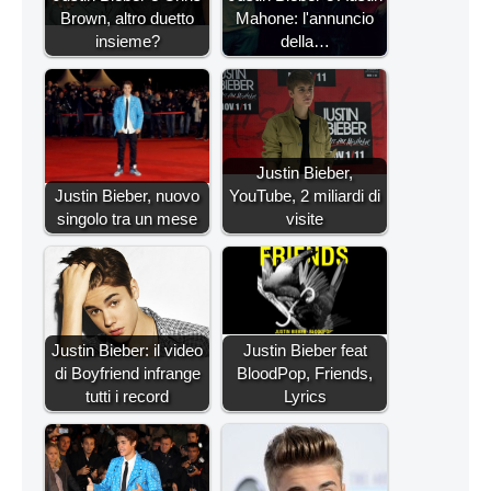
Brown, altro duetto
Mahone: l'annuncio
insieme?
della…
Justin Bieber,
Justin Bieber, nuovo
YouTube, 2 miliardi di
singolo tra un mese
visite
Justin Bieber: il video
Justin Bieber feat
di Boyfriend infrange
BloodPop, Friends,
tutti i record
Lyrics