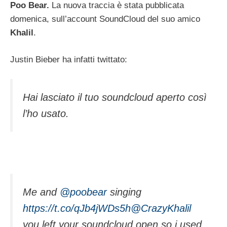
Poo Bear.
La nuova traccia è stata pubblicata
domenica, sull’account SoundCloud del suo amico
Khalil
.
Justin Bieber ha infatti twittato
:
Hai lasciato il tuo soundcloud aperto così
l’ho usato.
Me and
@poobear
singing
https://t.co/qJb4jWDs5h
@CrazyKhalil
you left your soundcloud open so i used