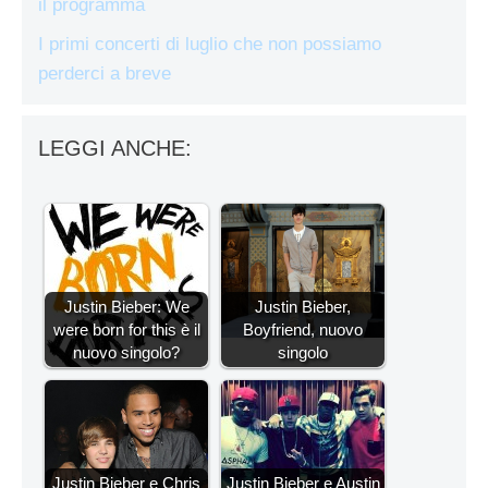
il programma
I primi concerti di luglio che non possiamo
perderci a breve
LEGGI ANCHE:
Justin Bieber: We
Justin Bieber,
were born for this è il
Boyfriend, nuovo
nuovo singolo?
singolo
Justin Bieber e Chris
Justin Bieber e Austin