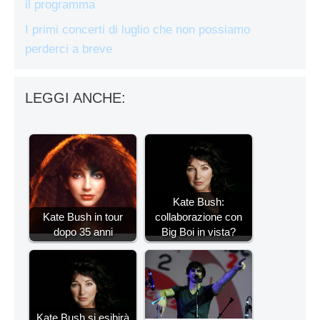
il programma
I primi concerti di luglio che non possiamo
perderci a breve
LEGGI ANCHE:
Kate Bush:
Kate Bush in tour
collaborazione con
dopo 35 anni
Big Boi in vista?
Kate Bush si esibirà