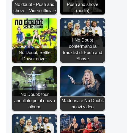
No doubt - Push and
Push and shove
shove - Video ufficiale
(audio)
I No Doubt
confermano la
No Doubt, Settle
tracklist di Push and
Down: cover
Shove
No Doubt: tour
annullato per il nuovo
Madonna e No Doubt:
album
nuovi video