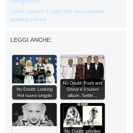
il programma
I primi concerti di luglio che non possiamo
perderci a breve
LEGGI ANCHE:
No Doubt: Push and
No Doubt: Looking
Shove è il nuovo
Hot nuovo singolo
album, Settle…
No Doubt: preview