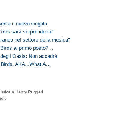
enta il nuovo singolo
 birds sarà sorprendente"
raneo nel settore della musica"
g Birds al primo posto?…
 degli Oasis: Non accadrà
g Birds, AKA...What A…
Musica a Henry Ruggeri
golo