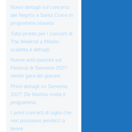
Nuovi dettagli sul concerto
dei Negrita a Santa Croce in
programma stasera
Tutto pronto per i concerti di
The Weeknd a Milano:
scaletta e dettagli
Nuove anticipazioni sul
Festival di Sanremo 2027:
niente gara dei giovani
Primi dettagli su Sanremo
2027: De Martino svela il
programma
I primi concerti di luglio che
non possiamo perderci a
breve