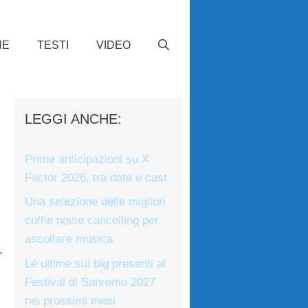
HE
TESTI
VIDEO
LEGGI ANCHE:
Prime anticipazioni su X
Factor 2026, tra date e cast
Una selezione delle migliori
cuffie noise cancelling per
ascoltare musica
.
Le ultime sui big presenti al
Festival di Sanremo 2027
nei prossimi mesi