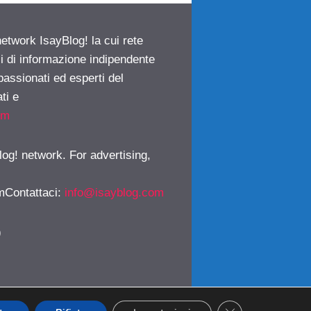
network IsayBlog! la cui rete
ci di informazione indipendente
passionati ed esperti del
ti e
om
log! network. For advertising,
mContattaci
:
info@isayblog.com
)
CLOSE GDPR CO