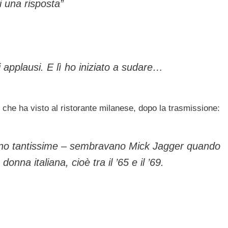
i una risposta”
i applausi. E lì ho iniziato a sudare…
he ha visto al ristorante milanese, dopo la trasmissione:
rano tantissime – sembravano Mick Jagger quando
na italiana, cioè tra il ’65 e il ’69.