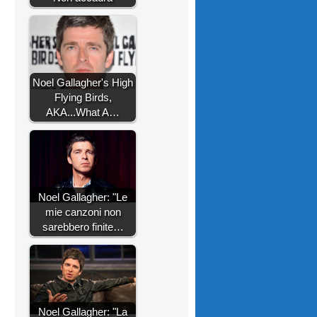
Noel Gallagher's High
Flying Birds,
AKA...What A…
Noel Gallagher: "Le
mie canzoni non
sarebbero finite…
Noel Gallagher: "La