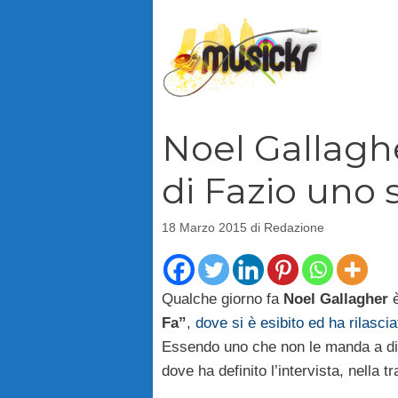
Vai
al
contenuto
Noel Gallaghe
di Fazio uno 
18 Marzo 2015
di
Redazione
Qualche giorno fa
Noel Gallagher
è
Fa”
,
dove si è esibito ed ha rilasci
Essendo uno che non le manda a dire
dove ha definito l’intervista, nella t