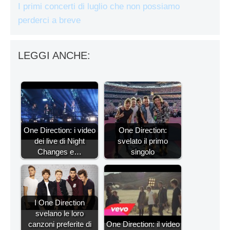
I primi concerti di luglio che non possiamo
perderci a breve
LEGGI ANCHE:
One Direction: i video
One Direction:
dei live di Night
svelato il primo
Changes e…
singolo
I One Direction
svelano le loro
canzoni preferite di
One Direction: il video