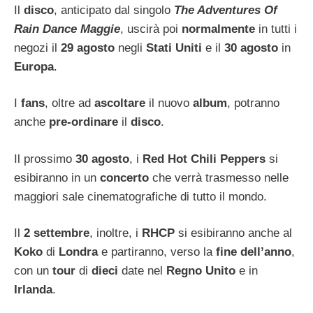
Il
disco
, anticipato dal singolo
The Adventures Of
Rain Dance Maggie
, uscirà poi
normalmente
in tutti i
negozi il
29 agosto
negli
Stati Uniti
e il
30 agosto
in
Europa
.
I
fans
, oltre ad
ascoltare
il nuovo
album
, potranno
anche
pre-ordinare
il
disco
.
Il prossimo
30 agosto
, i
Red Hot Chili Peppers
si
esibiranno in un
concerto
che verrà trasmesso nelle
maggiori sale cinematografiche di tutto il mondo.
Il
2 settembre
, inoltre, i
RHCP
si esibiranno anche al
Koko
di
Londra
e partiranno, verso la
fine dell’anno
,
con un
tour
di
dieci
date nel
Regno Unito
e in
Irlanda
.