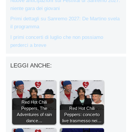
Nuove anticipazioni sul Festival di Sanremo 2027:
niente gara dei giovani
Primi dettagli su Sanremo 2027: De Martino svela
il programma
I primi concerti di luglio che non possiamo
perderci a breve
LEGGI ANCHE:
Red Hot Chili
Peppers, The
Red Hot Chili
Adventures of rain
Peppers: concerto
dance…
live trasmesso nei…