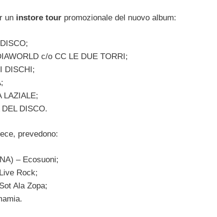
er un
instore tour
promozionale del nuovo album:
 DISCO;
EDIAWORLD c/o CC LE DUE TORRI;
I DISCHI;
;
 LAZIALE;
A DEL DISCO.
vece, prevedono:
NA) – Ecosuoni;
Live Rock;
ot Ala Zopa;
mamia.