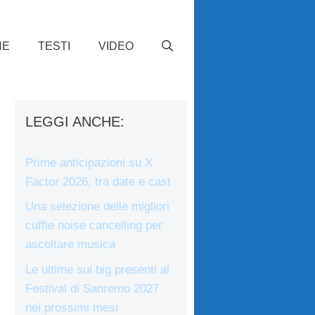
HE
TESTI
VIDEO
LEGGI ANCHE:
Prime anticipazioni su X
Factor 2026, tra date e cast
Una selezione delle migliori
cuffie noise cancelling per
ascoltare musica
Le ultime sui big presenti al
Festival di Sanremo 2027
nei prossimi mesi