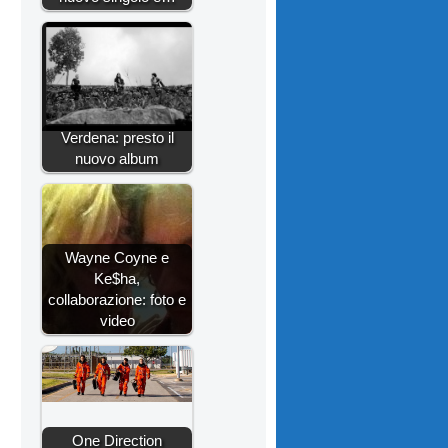
Verdena: presto il
nuovo album
Wayne Coyne e
Ke$ha,
collaborazione: foto e
video
One Direction