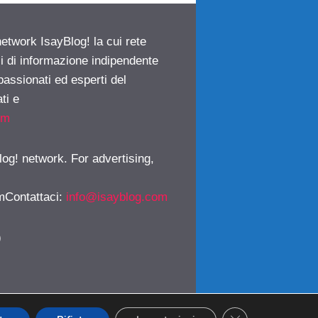
network IsayBlog! la cui rete
ci di informazione indipendente
passionati ed esperti del
ti e
om
log! network. For advertising,
mContattaci
:
info@isayblog.com
)
CLOSE GDPR CO