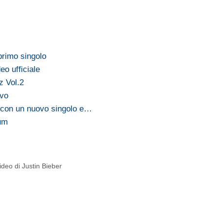
primo singolo
eo ufficiale
z Vol.2
ivo
 con un nuovo singolo e…
bum
deo di Justin Bieber