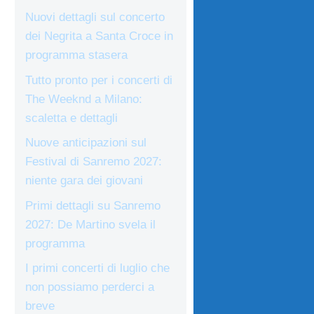
Nuovi dettagli sul concerto
dei Negrita a Santa Croce in
programma stasera
Tutto pronto per i concerti di
The Weeknd a Milano:
scaletta e dettagli
Nuove anticipazioni sul
Festival di Sanremo 2027:
niente gara dei giovani
Primi dettagli su Sanremo
2027: De Martino svela il
programma
I primi concerti di luglio che
non possiamo perderci a
breve