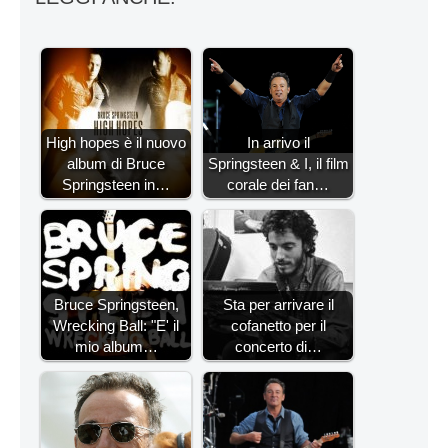
High hopes è il nuovo
In arrivo il
album di Bruce
Springsteen & I, il film
Springsteen in…
corale dei fan…
Bruce Springsteen,
Sta per arrivare il
Wrecking Ball: "E' il
cofanetto per il
mio album…
concerto di…