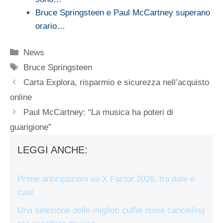
Bruce Springsteen e Paul McCartney superano
orario…
Categorie
News
Tag
Bruce Springsteen
Carta Explora, risparmio e sicurezza nell’acquisto
online
Paul McCartney: “La musica ha poteri di
guarigione”
LEGGI ANCHE:
Prime anticipazioni su X Factor 2026, tra date e
cast
Una selezione delle migliori cuffie noise cancelling