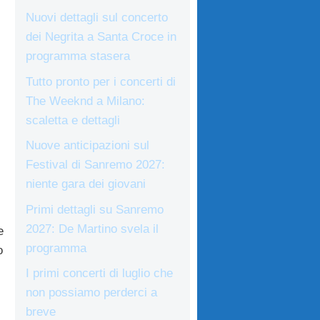
Nuovi dettagli sul concerto
dei Negrita a Santa Croce in
programma stasera
Tutto pronto per i concerti di
The Weeknd a Milano:
scaletta e dettagli
Nuove anticipazioni sul
Festival di Sanremo 2027:
niente gara dei giovani
Primi dettagli su Sanremo
2027: De Martino svela il
e
programma
o
I primi concerti di luglio che
non possiamo perderci a
breve