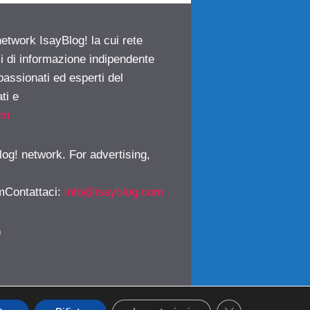
network IsayBlog! la cui rete
ci di informazione indipendente
passionati ed esperti del
ti e
om
log! network. For advertising,
mContattaci
:
info@isayblog.com
)
CLOSE GDPR CO