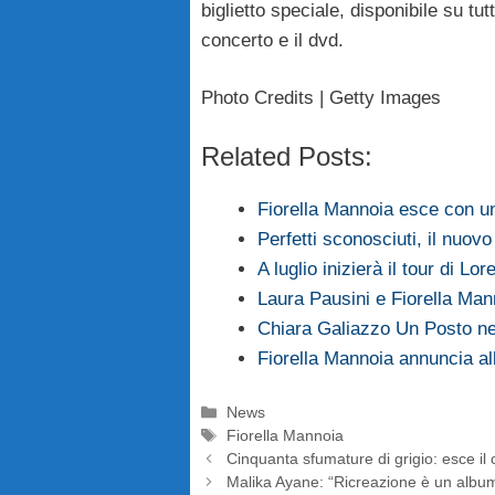
biglietto speciale, disponibile su tutt
concerto e il dvd.
Photo Credits | Getty Images
Related Posts:
Fiorella Mannoia esce con 
Perfetti sconosciuti, il nuov
A luglio inizierà il tour di Lo
Laura Pausini e Fiorella Mann
Chiara Galiazzo Un Posto ne
Fiorella Mannoia annuncia al
Categorie
News
Tag
Fiorella Mannoia
Cinquanta sfumature di grigio: esce il 
Malika Ayane: “Ricreazione è un album 