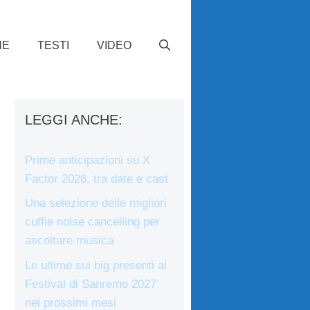
HE
TESTI
VIDEO
LEGGI ANCHE:
Prime anticipazioni su X
Factor 2026, tra date e cast
Una selezione delle migliori
cuffie noise cancelling per
ascoltare musica
Le ultime sui big presenti al
Festival di Sanremo 2027
nei prossimi mesi