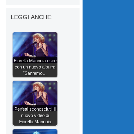
LEGGI ANCHE:
Fiorella Mannoia esce
con un nuovo album:
"Sanremo…
Perfetti sconosciuti, il
nuovo video di
Fiorella Mannoia