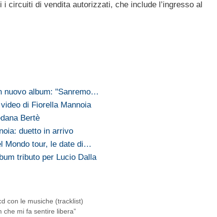
i i circuiti di vendita autorizzati, che include l’ingresso al
un nuovo album: "Sanremo…
o video di Fiorella Mannoia
redana Bertè
oia: duetto in arrivo
l Mondo tour, le date di…
bum tributo per Lucio Dalla
cd con le musiche (tracklist)
che mi fa sentire libera”