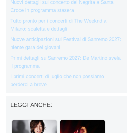
Nuovi dettagli sul concerto dei Negrita a Santa
Croce in programma stasera
Tutto pronto per i concerti di The Weeknd a
Milano: scaletta e dettagli
Nuove anticipazioni sul Festival di Sanremo 2027:
niente gara dei giovani
Primi dettagli su Sanremo 2027: De Martino svela
il programma
I primi concerti di luglio che non possiamo
perderci a breve
LEGGI ANCHE: