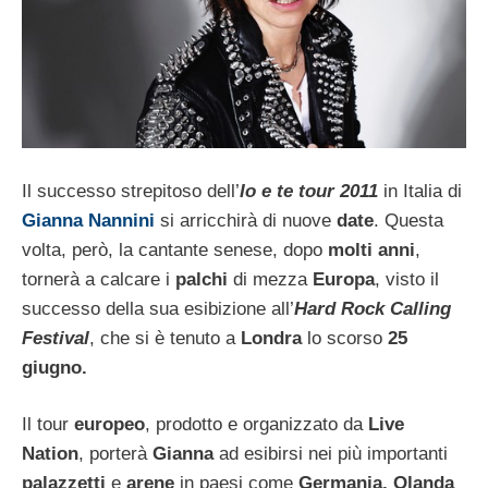
Il successo strepitoso dell’
Io e te tour 2011
in Italia di
Gianna Nannini
si arricchirà di nuove
date
. Questa
volta, però, la cantante senese, dopo
molti anni
,
tornerà a calcare i
palchi
di mezza
Europa
, visto il
successo della sua esibizione all’
Hard Rock Calling
Festival
, che si è tenuto a
Londra
lo scorso
25
giugno.
Il tour
europeo
, prodotto e organizzato da
Live
Nation
, porterà
Gianna
ad esibirsi nei più importanti
palazzetti
e
arene
in paesi come
Germania, Olanda