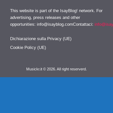
This website is part of the IsayBlog! network. For
advertising, press releases and other
opportunities:
info@isayblog.comContattaci
:
info@isa
Dichiarazione sulla Privacy (UE)
Cookie Policy (UE)
Musickr.it © 2026. All right reserverd.