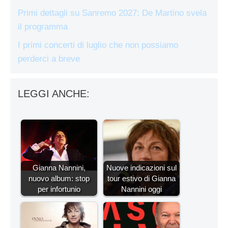
Primi dettagli su Sanremo 2027: De Martino svela
il programma
I primi concerti di luglio che non possiamo
perderci a breve
LEGGI ANCHE:
Gianna Nannini,
Nuove indicazioni sul
nuovo album: stop
tour estivo di Gianna
per infortunio
Nannini oggi