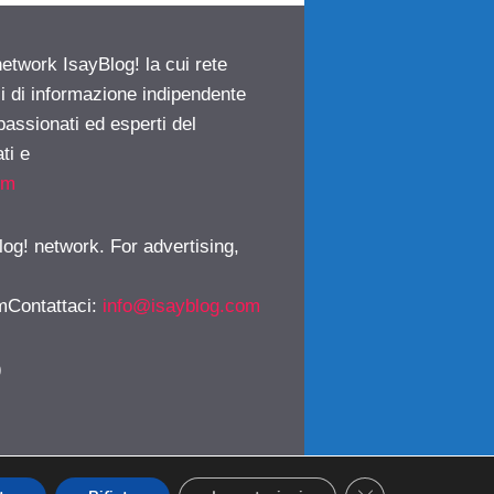
network IsayBlog! la cui rete
ci di informazione indipendente
passionati ed esperti del
ti e
om
log! network. For advertising,
mContattaci
:
info@isayblog.com
)
CLOSE GDPR CO