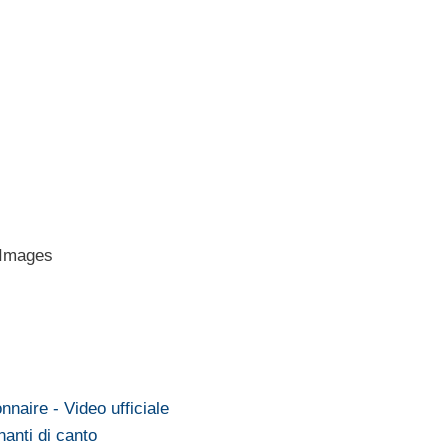
y Images
naire - Video ufficiale
nanti di canto