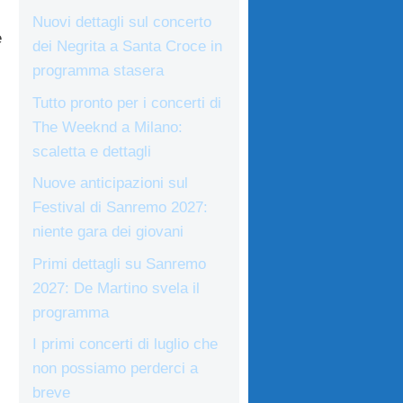
Nuovi dettagli sul concerto
e
dei Negrita a Santa Croce in
programma stasera
Tutto pronto per i concerti di
The Weeknd a Milano:
scaletta e dettagli
Nuove anticipazioni sul
Festival di Sanremo 2027:
niente gara dei giovani
Primi dettagli su Sanremo
2027: De Martino svela il
programma
I primi concerti di luglio che
non possiamo perderci a
breve