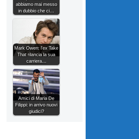
abbiamo mai messo
in dubbio che ci…
Mark Owen: l'ex Take
That rilancia la sua
carriera…
Amici di Maria De
Filippi: in arrivo nuovi
giudici?