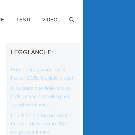
HE
TESTI
VIDEO
LEGGI ANCHE:
Prime anticipazioni su X
Factor 2026, tra date e cast
Una selezione delle migliori
cuffie noise cancelling per
ascoltare musica
Le ultime sui big presenti al
Festival di Sanremo 2027
nei prossimi mesi