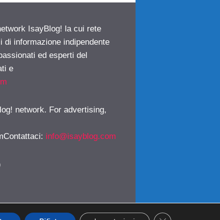
network IsayBlog! la cui rete
ci di informazione indipendente
passionati ed esperti del
ti e
om
log! network. For advertising,
mContattaci
:
info@isayblog.com
)
CLOSE GDPR CO