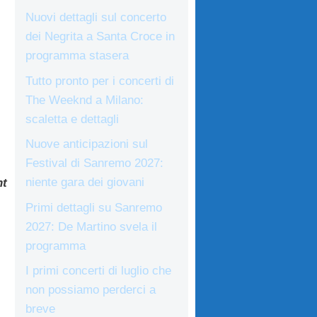
Nuovi dettagli sul concerto
dei Negrita a Santa Croce in
programma stasera
Tutto pronto per i concerti di
The Weeknd a Milano:
scaletta e dettagli
Nuove anticipazioni sul
Festival di Sanremo 2027:
niente gara dei giovani
nt
Primi dettagli su Sanremo
2027: De Martino svela il
programma
I primi concerti di luglio che
non possiamo perderci a
breve