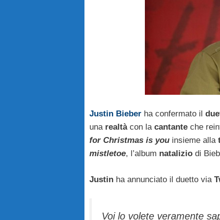
Justin Bieber
ha confermato il
due
una
realtà
con la
cantante
che rein
for Christmas is you
insieme alla
mistletoe
, l’album
natalizio
di Bieb
Justin
ha annunciato il duetto via
T
Voi lo volete veramente s