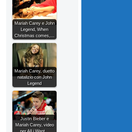
Mariah Carey e John
Legend, When
Christmas comes,…
Mariah Carey, duetto
natalizio con John
Legend
Justin Bieber e
Mariah Carey, video
per All i Want…