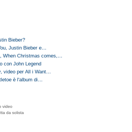
stin Bieber?
You, Justin Bieber e…
d, When Christmas comes,…
zio con John Legend
, video per All i Want…
tletoe è l'album di…
o video
ta da solista