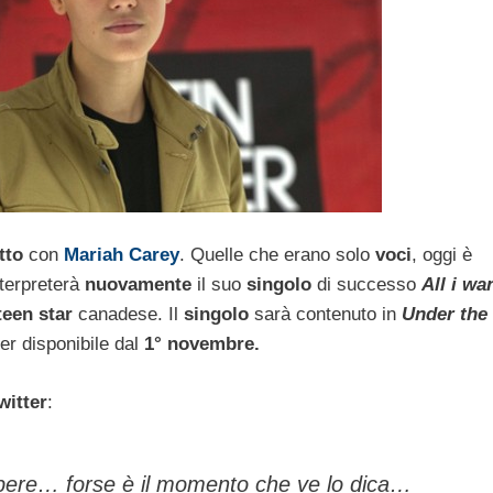
tto
con
Mariah Carey
. Quelle che erano solo
voci
, oggi è
terpreterà
nuovamente
il suo
singolo
di successo
All i wa
teen star
canadese. Il
singolo
sarà contenuto in
Under the
er disponibile dal
1° novembre.
witter
:
apere… forse è il momento che ve lo dica…