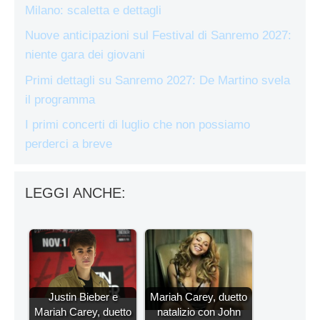
Milano: scaletta e dettagli
Nuove anticipazioni sul Festival di Sanremo 2027:
niente gara dei giovani
Primi dettagli su Sanremo 2027: De Martino svela
il programma
I primi concerti di luglio che non possiamo
perderci a breve
LEGGI ANCHE:
Justin Bieber e
Mariah Carey, duetto
Mariah Carey, duetto
natalizio con John