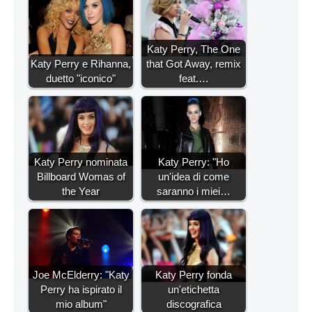
Katy Perry, The One
Katy Perry e Rihanna,
that Got Away, remix
duetto "iconico"
feat.…
Katy Perry nominata
Katy Perry: "Ho
Billboard Womas of
un'idea di come
the Year
saranno i miei…
Joe McElderry: "Katy
Katy Perry fonda
Perry ha ispirato il
un'etichetta
mio album"
discografica