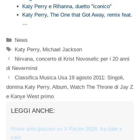
Katy Perry e Rihanna, duetto "iconico"
Katy Perry, The One that Got Away, remix feat.
…
Categorie
News
Tag
Katy Perry
,
Michael Jackson
Nirvana, concerto di Krist Novoselic per i 20 anni
di Nevermind
Classifica Musica Usa 19 agosto 2011: Singoli,
domina Katy Perry. Album, Watch The Throne di Jay Z
e Kanye West primo
LEGGI ANCHE:
Prime anticipazioni su X Factor 2026, tra date e
cast