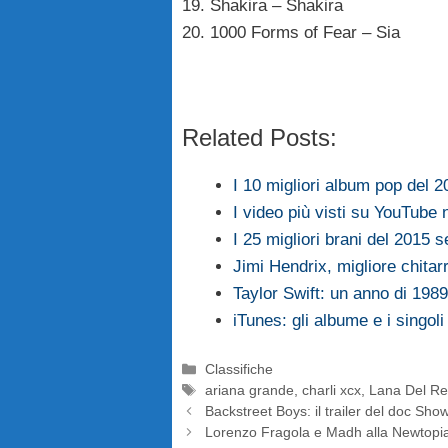
19. Shakira – Shakira
20. 1000 Forms of Fear – Sia
Related Posts:
I 10 migliori album pop del 2
I video più visti su YouTube 
I 25 migliori brani del 2015 
Jimi Hendrix, migliore chitarr
Taylor Swift: un anno di 1989
iTunes: gli albume e i singoli
Categorie
Classifiche
Tag
ariana grande
,
charli xcx
,
Lana Del Re
Backstreet Boys: il trailer del doc S
Lorenzo Fragola e Madh alla Newtopi