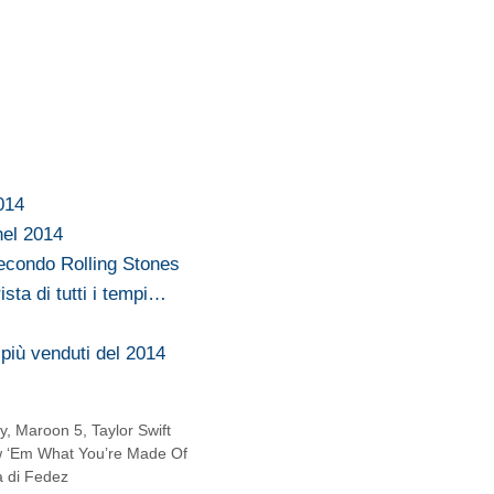
014
nel 2014
secondo Rolling Stones
ista di tutti i tempi…
 più venduti del 2014
y
,
Maroon 5
,
Taylor Swift
how ‘Em What You’re Made Of
a di Fedez