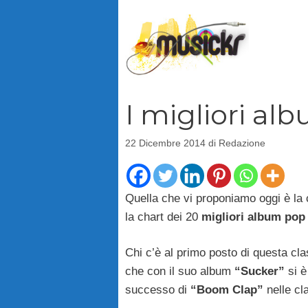
Vai
al
contenuto
I migliori al
22 Dicembre 2014
di
Redazione
Quella che vi proponiamo oggi è la c
la chart dei 20
migliori album pop
Chi c’è al primo posto di questa cl
che con il suo album
“Sucker”
si è
successo di
“Boom Clap”
nelle cl