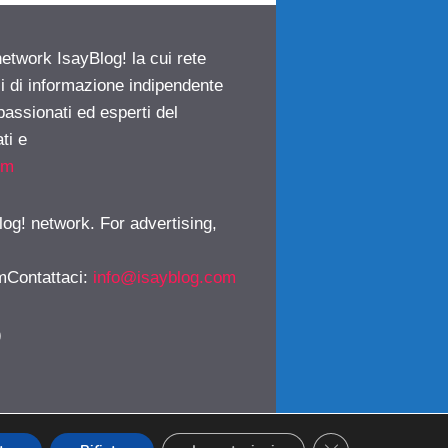
network IsayBlog! la cui rete
ci di informazione indipendente
passionati ed esperti del
ti e
om
log! network. For advertising,
mContattaci
:
info@isayblog.com
)
CLOSE GDPR CO