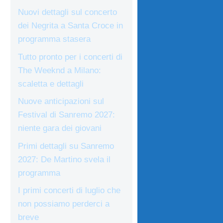
Nuovi dettagli sul concerto
dei Negrita a Santa Croce in
programma stasera
Tutto pronto per i concerti di
The Weeknd a Milano:
scaletta e dettagli
Nuove anticipazioni sul
Festival di Sanremo 2027:
niente gara dei giovani
Primi dettagli su Sanremo
2027: De Martino svela il
programma
I primi concerti di luglio che
non possiamo perderci a
breve