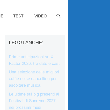
HE
TESTI
VIDEO
LEGGI ANCHE:
Prime anticipazioni su X
Factor 2026, tra date e cast
Una selezione delle migliori
cuffie noise cancelling per
ascoltare musica
,
Le ultime sui big presenti al
e
Festival di Sanremo 2027
nei prossimi mesi