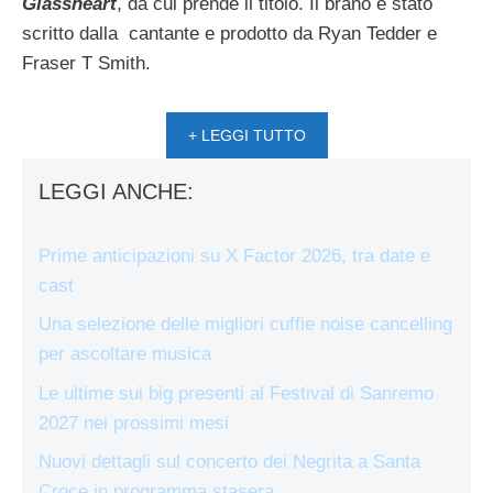
Glassheart
, da cui prende il titolo. Il brano è stato
scritto dalla cantante e prodotto da Ryan Tedder e
Fraser T Smith.
+ LEGGI TUTTO
LEGGI ANCHE:
Prime anticipazioni su X Factor 2026, tra date e
cast
Una selezione delle migliori cuffie noise cancelling
per ascoltare musica
Le ultime sui big presenti al Festival di Sanremo
2027 nei prossimi mesi
Nuovi dettagli sul concerto dei Negrita a Santa
Croce in programma stasera