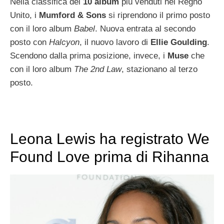
Nella classifica dei
10 album
più venduti nel Regno
Unito, i
Mumford & Sons
si riprendono il primo posto
con il loro album
Babel
. Nuova entrata al secondo
posto con
Halcyon
, il nuovo lavoro di
Ellie Goulding
.
Scendono dalla prima posizione, invece, i
Muse
che
con il loro album
The 2nd Law
, stazionano al terzo
posto.
Leona Lewis ha registrato We
Found Love prima di Rihanna