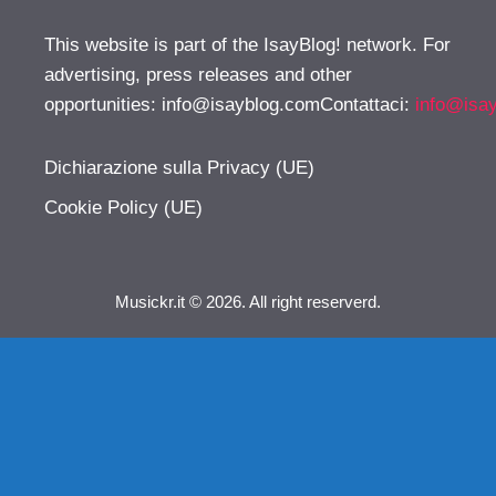
This website is part of the IsayBlog! network. For
advertising, press releases and other
opportunities:
info@isayblog.comContattaci
:
info@isa
Dichiarazione sulla Privacy (UE)
Cookie Policy (UE)
Musickr.it © 2026. All right reserverd.