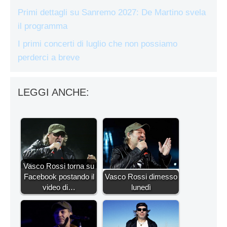
Primi dettagli su Sanremo 2027: De Martino svela
il programma
I primi concerti di luglio che non possiamo
perderci a breve
LEGGI ANCHE:
Vasco Rossi torna su
Facebook postando il
Vasco Rossi dimesso
video di…
lunedì