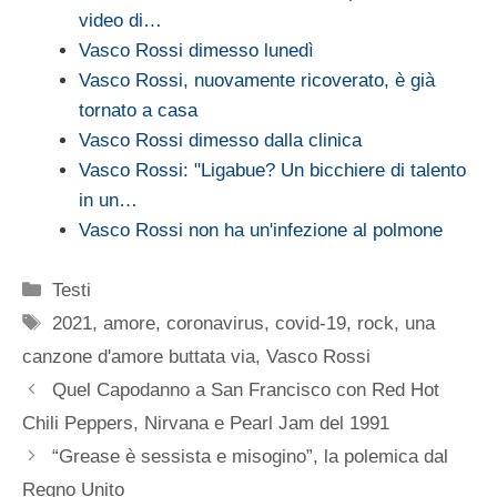
video di…
Vasco Rossi dimesso lunedì
Vasco Rossi, nuovamente ricoverato, è già
tornato a casa
Vasco Rossi dimesso dalla clinica
Vasco Rossi: "Ligabue? Un bicchiere di talento
in un…
Vasco Rossi non ha un'infezione al polmone
Categorie
Testi
Tag
2021
,
amore
,
coronavirus
,
covid-19
,
rock
,
una
canzone d'amore buttata via
,
Vasco Rossi
Quel Capodanno a San Francisco con Red Hot
Chili Peppers, Nirvana e Pearl Jam del 1991
“Grease è sessista e misogino”, la polemica dal
Regno Unito