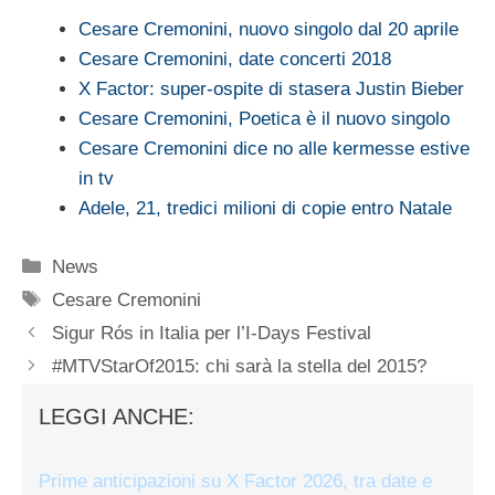
Cesare Cremonini, nuovo singolo dal 20 aprile
Cesare Cremonini, date concerti 2018
X Factor: super-ospite di stasera Justin Bieber
Cesare Cremonini, Poetica è il nuovo singolo
Cesare Cremonini dice no alle kermesse estive
in tv
Adele, 21, tredici milioni di copie entro Natale
Categorie
News
Tag
Cesare Cremonini
Sigur Rós in Italia per l’I-Days Festival
#MTVStarOf2015: chi sarà la stella del 2015?
LEGGI ANCHE:
Prime anticipazioni su X Factor 2026, tra date e