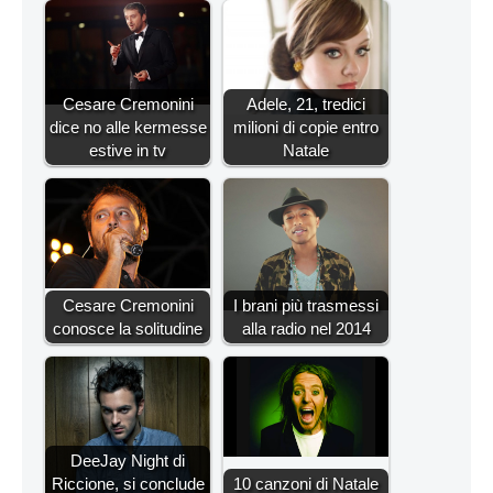
Cesare Cremonini
Adele, 21, tredici
dice no alle kermesse
milioni di copie entro
estive in tv
Natale
Cesare Cremonini
I brani più trasmessi
conosce la solitudine
alla radio nel 2014
DeeJay Night di
Riccione, si conclude
10 canzoni di Natale