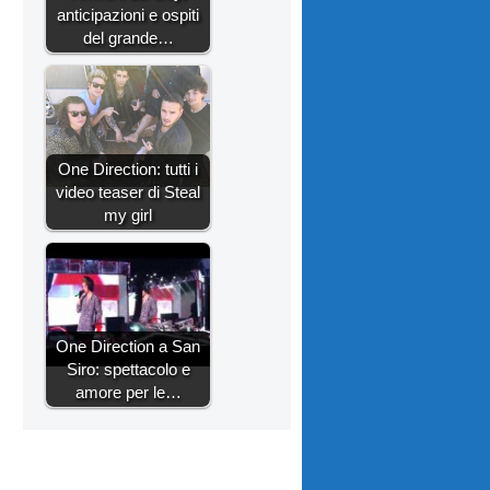
anticipazioni e ospiti
del grande…
One Direction: tutti i
video teaser di Steal
my girl
One Direction a San
Siro: spettacolo e
amore per le…