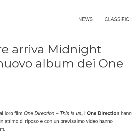
NEWS
CLASSIFIC
e arriva Midnight
 nuovo album dei One
l loro film
One Direction – This is us
,
i
One Direction
hann
n attimo di riposo e con un brevissimo video hanno
um
.