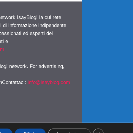
network IsayBlog! la cui rete
ci di informazione indipendente
passionati ed esperti del
ti e
om
log! network. For advertising,
mContattaci
:
info@isayblog.com
)
CLOSE GDPR CO