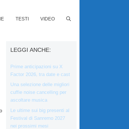
HE
TESTI
VIDEO
LEGGI ANCHE:
Prime anticipazioni su X
Factor 2026, tra date e cast
Una selezione delle migliori
cuffie noise cancelling per
ascoltare musica
Le ultime sui big presenti al
o
Festival di Sanremo 2027
nei prossimi mesi