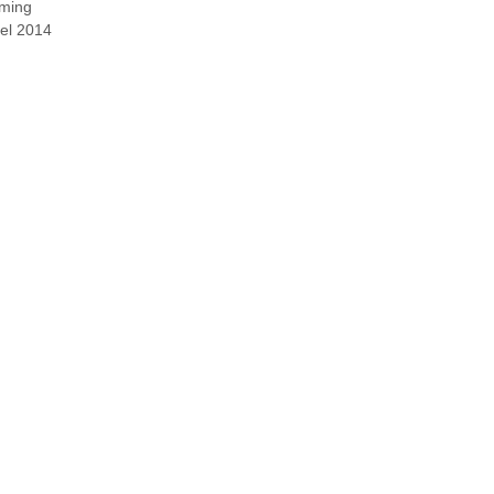
aming
 del 2014