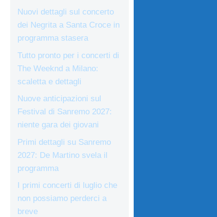
Nuovi dettagli sul concerto
dei Negrita a Santa Croce in
programma stasera
Tutto pronto per i concerti di
The Weeknd a Milano:
scaletta e dettagli
Nuove anticipazioni sul
Festival di Sanremo 2027:
niente gara dei giovani
Primi dettagli su Sanremo
2027: De Martino svela il
programma
I primi concerti di luglio che
non possiamo perderci a
breve