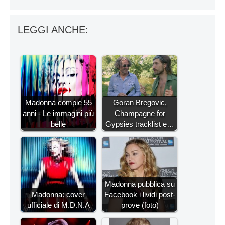
LEGGI ANCHE:
Madonna compie 55
Goran Bregovic,
anni - Le immagini più
Champagne for
belle
Gypsies tracklist e…
Madonna pubblica su
Madonna: cover
Facebook i lividi post-
ufficiale di M.D.N.A
prove (foto)