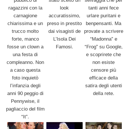
pubblico di
stato scelto un
selvaggia che per
ragazzini con la
look
tanti anni fece
carnagione
accuratissimo,
urlare puritani e
chiarissima e un
preso in prestito
benpensanti. Ma
trucco molto
dai visagisti de
provate a scrivere
forte, manco
L’Isola Dei
“Madonna” e
fosse un clown a
Famosi.
“Frog” su Google,
una festa di
e scoprirete che
compleanno. Non
non esiste
a caso questa
censore più
foto inquietò
efficace della
l’infanzia degli
satira degli utenti
anni 90 peggio di
della rete.
Pennywise, il
pagliaccio del film
“It”.