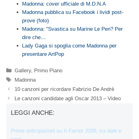
Madonna: cover ufficiale di M.D.N.A
Madonna pubblica su Facebook i lividi post-
prove (foto)
Madonna: "Svastica su Marine Le Pen? Per
dire che…
Lady Gaga si spoglia come Madonna per
presentare ArtPop
Categorie
Gallery
,
Primo Piano
Tag
Madonna
10 canzoni per ricordare Fabrizio De Andrè
Le canzoni candidate agli Oscar 2013 – Video
LEGGI ANCHE:
Prime anticipazioni su X Factor 2026, tra date e