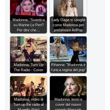
Madonna: "Svastica
Lady Gaga si spoglia
su Marine Le Pen?
come Madonna per
Per dire che…
presentare ArtPop
Madonna, Turn Up
Rihanna: "Madonna è
The Radio - Cover
l'unica regina del pop"
Madonna, video di
Madonna: testo e
Turn up the radio al
cover del nuovo
Mugello (foto)
singolo Messiah