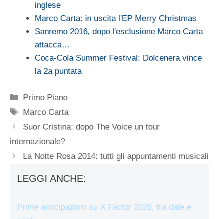
inglese
Marco Carta: in uscita l'EP Merry Christmas
Sanremo 2016, dopo l'esclusione Marco Carta
attacca…
Coca-Cola Summer Festival: Dolcenera vince
la 2a puntata
Categorie
Primo Piano
Tag
Marco Carta
Suor Cristina: dopo The Voice un tour
internazionale?
La Notte Rosa 2014: tutti gli appuntamenti musicali
LEGGI ANCHE:
Prime anticipazioni su X Factor 2026, tra date e