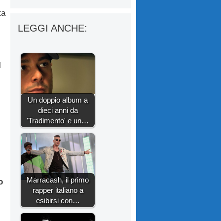
ta
LEGGI ANCHE:
l
Un doppio album a
dieci anni da
'Tradimento' e un…
Marracash, il primo
o
rapper italiano a
esibirsi con…