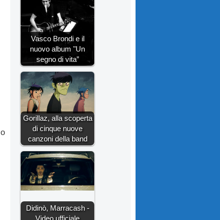
Vasco Brondi e il
nuovo album "Un
segno di vita”
Gorillaz, alla scoperta
di cinque nuove
io
canzoni della band
Didinò, Marracash -
Video ufficiale