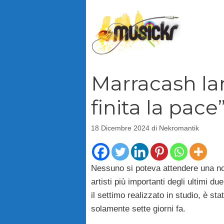
Vai
al
contenuto
Marracash la
finita la pace
18 Dicembre 2024
di
Nekromantik
Nessuno si poteva attendere una not
artisti più importanti degli ultimi d
il settimo realizzato in studio, è st
solamente sette giorni fa.