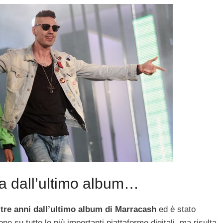
za dall’ultimo album…
tre anni dall’ultimo album di Marracash
ed è stato
su tutte le più importanti piattaforme digitali, ma risulta