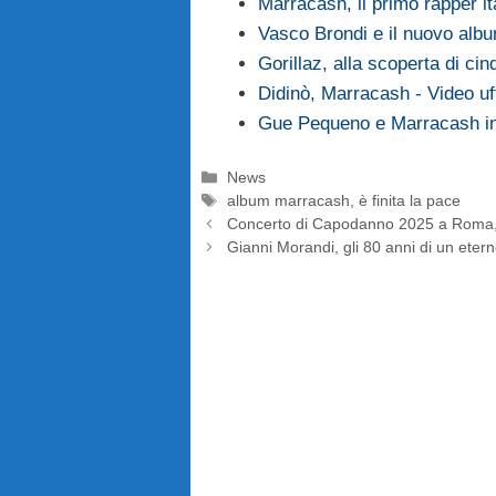
Marracash, il primo rapper it
Vasco Brondi e il nuovo albu
Gorillaz, alla scoperta di ci
Didinò, Marracash - Video uff
Gue Pequeno e Marracash in 
Categorie
News
Tag
album marracash
,
è finita la pace
Concerto di Capodanno 2025 a Roma, i
Gianni Morandi, gli 80 anni di un eter