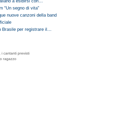
aliano a esibirsi con…
m "Un segno di vita”
nque nuove canzoni della band
iciale
Brasile per registrare il…
 cantanti previsti
no ragazzo