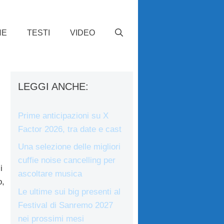
HE
TESTI
VIDEO
LEGGI ANCHE:
Prime anticipazioni su X
Factor 2026, tra date e cast
Una selezione delle migliori
cuffie noise cancelling per
i
ascoltare musica
o,
Le ultime sui big presenti al
Festival di Sanremo 2027
nei prossimi mesi