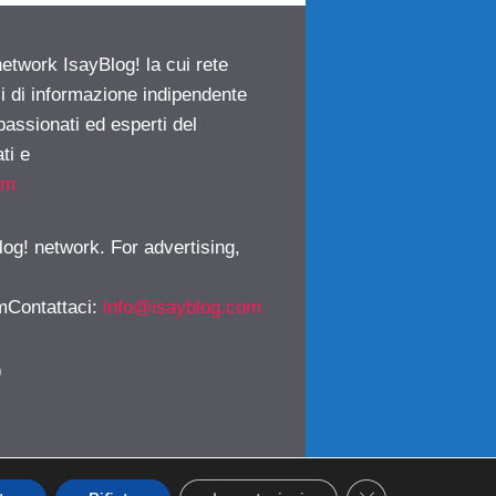
network IsayBlog! la cui rete
ci di informazione indipendente
passionati ed esperti del
ti e
om
log! network. For advertising,
mContattaci
:
info@isayblog.com
)
CLOSE GDPR CO