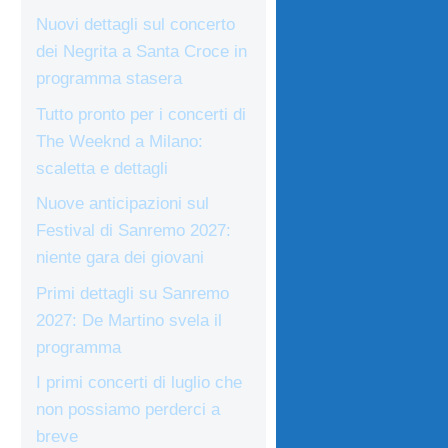
Nuovi dettagli sul concerto
dei Negrita a Santa Croce in
programma stasera
Tutto pronto per i concerti di
The Weeknd a Milano:
scaletta e dettagli
Nuove anticipazioni sul
Festival di Sanremo 2027:
niente gara dei giovani
Primi dettagli su Sanremo
2027: De Martino svela il
programma
I primi concerti di luglio che
non possiamo perderci a
breve