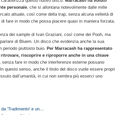
he caratterizza questo nuovo disco:
Marracash ha voluto
nte personale
, che si allontana notevolmente dalle mille
ato attuale, così come della trap, senza alcuna velleità di
di fare in modo che possa piacere quasi in maniera forzata.
senza dei sample di Ivan Graziani, così come dei Pooh, ma
parlare di Bluem. Un disco che evidenzia anche la sua
un periodo piuttosto buio.
Per Marracash ha rappresentato
 ritrovare, riscoprire e riproporre anche in una chiave
, senza fare in modo che interferenze esterne possano
n questo senso, anche il titolo del disco vuole essere propr
issuto dall’umanità, in cui non sembra più esserci uno
i da 'Tradimento' e un…