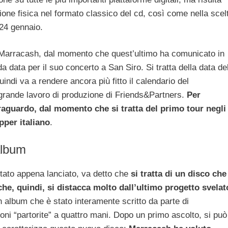
ione fisica nel formato classico del cd, così come nella scel
 24 gennaio.
a Marracash, dal momento che quest’ultimo ha comunicato in
da data per il suo concerto a San Siro. Si tratta della data de
ndi va a rendere ancora più fitto il calendario del
l grande lavoro di produzione di Friends&Partners.
Per
aguardo, dal momento che si tratta del primo tour negli
pper italiano
.
album
tato appena lanciato, va detto che
si tratta di un disco che
che, quindi, si distacca molto dall’ultimo progetto svelat
 un album che è stato interamente scritto da parte di
ni “partorite” a quattro mani. Dopo un primo ascolto, si può