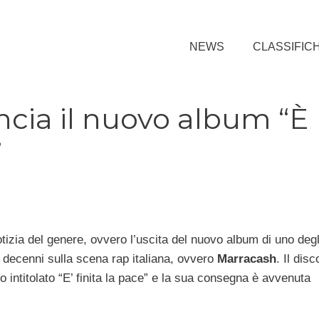
NEWS
CLASSIFIC
ncia il nuovo album “È
”
izia del genere, ovvero l’uscita del nuovo album di uno degl
ue decenni sulla scena rap italiana, ovvero
Marracash
. Il disc
ato intitolato “E’ finita la pace” e la sua consegna è avvenuta