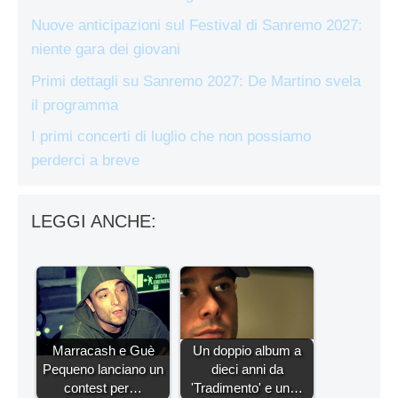
Nuove anticipazioni sul Festival di Sanremo 2027:
niente gara dei giovani
Primi dettagli su Sanremo 2027: De Martino svela
il programma
I primi concerti di luglio che non possiamo
perderci a breve
LEGGI ANCHE:
Marracash e Guè
Un doppio album a
Pequeno lanciano un
dieci anni da
contest per…
'Tradimento' e un…