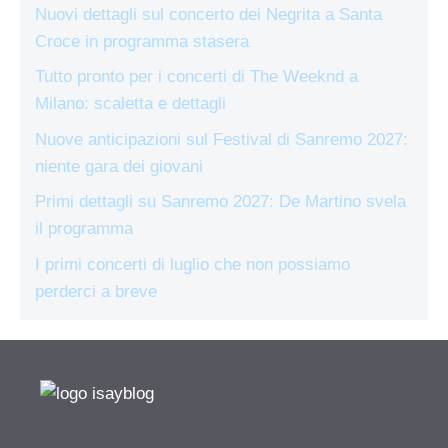
Nuovi dettagli sul concerto dei Negrita a Santa
Croce in programma stasera
Tutto pronto per i concerti di The Weeknd a
Milano: scaletta e dettagli
Nuove anticipazioni sul Festival di Sanremo 2027:
niente gara dei giovani
Primi dettagli su Sanremo 2027: De Martino svela
il programma
I primi concerti di luglio che non possiamo
perderci a breve