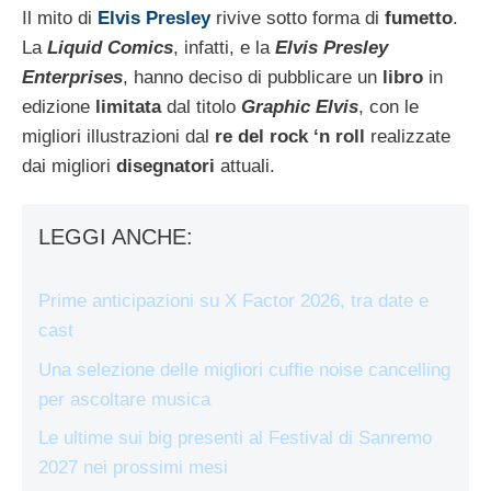
Il mito di
Elvis Presley
rivive sotto forma di
fumetto
.
La
Liquid Comics
, infatti, e la
Elvis Presley
Enterprises
, hanno deciso di pubblicare un
libro
in
edizione
limitata
dal titolo
Graphic Elvis
, con le
migliori illustrazioni dal
re del rock ‘n roll
realizzate
dai migliori
disegnatori
attuali.
LEGGI ANCHE:
Prime anticipazioni su X Factor 2026, tra date e
cast
Una selezione delle migliori cuffie noise cancelling
per ascoltare musica
Le ultime sui big presenti al Festival di Sanremo
2027 nei prossimi mesi