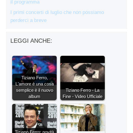
il programma
I primi concerti di luglio che non possiamo
perderci a breve
LEGGI ANCHE:
Tiziano Ferro,
L'amore è una cosa
semplice è il nuovo
Tiziano Ferro - La
album
Fine - Video Ufficiale
Tiziano Ferro: novità