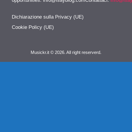
opportunities:
info@isayblog.comContattaci
:
info@isa
Dichiarazione sulla Privacy (UE)
Cookie Policy (UE)
Musickr.it © 2026. All right reserverd.