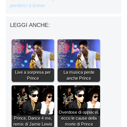
perderci a breve
LEGGI ANCHE:
Live a sorpresa per
La musica perde
Prince
anche Prince
Overdose di oppiacei,
Prince, Dance 4 me,
ecco le cause della
remix di Jamie Lewis
morte di Prince