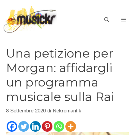
Vai
al
ME
contenuto
Una petizione per
Morgan: affidargli
un programma
musicale sulla Rai
8 Settembre 2020
di
Nekromantik