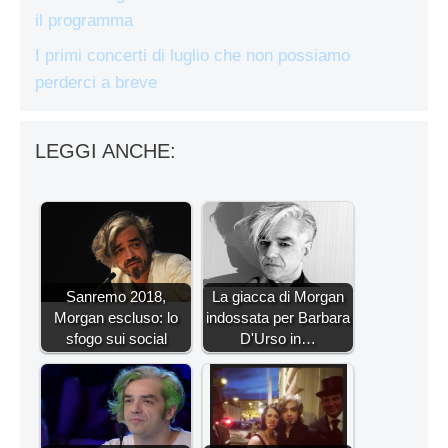
il programma
I primi concerti di luglio che non possiamo
perderci a breve
LEGGI ANCHE:
Sanremo 2018,
La giacca di Morgan
Morgan escluso: lo
indossata per Barbara
sfogo sui social
D'Urso in…