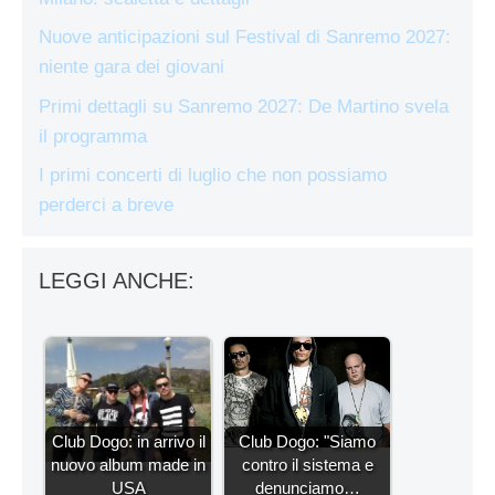
Nuove anticipazioni sul Festival di Sanremo 2027:
niente gara dei giovani
Primi dettagli su Sanremo 2027: De Martino svela
il programma
I primi concerti di luglio che non possiamo
perderci a breve
LEGGI ANCHE:
Club Dogo: in arrivo il
Club Dogo: "Siamo
nuovo album made in
contro il sistema e
USA
denunciamo…