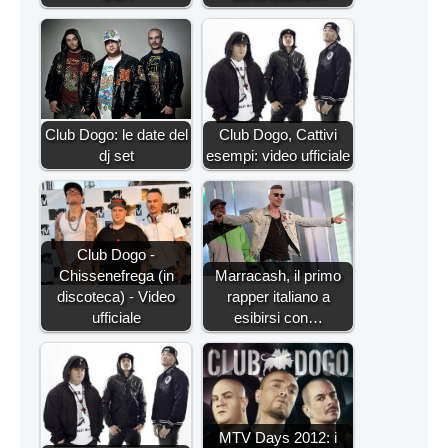
Club Dogo: le date del
Club Dogo, Cattivi
dj set
esempi: video ufficiale
Club Dogo -
Chissenefrega (in
Marracash, il primo
discoteca) - Video
rapper italiano a
ufficiale
esibirsi con…
MTV Days 2012: i