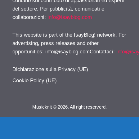
contano sul contributo di appassionati ed esperti
del settore. Per pubblicità, comunicati e
collaborazioni:
info@isayblog.com
This website is part of the IsayBlog! network. For
advertising, press releases and other
opportunities:
info@isayblog.comContattaci
:
info@isa
Dichiarazione sulla Privacy (UE)
Cookie Policy (UE)
Musickr.it © 2026. All right reserverd.