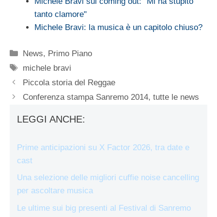
Michele Bravi sul coming out: "Mi ha stupito
tanto clamore"
Michele Bravi: la musica è un capitolo chiuso?
Categorie
News
,
Primo Piano
Tag
michele bravi
Piccola storia del Reggae
Conferenza stampa Sanremo 2014, tutte le news
LEGGI ANCHE:
Prime anticipazioni su X Factor 2026, tra date e
cast
Una selezione delle migliori cuffie noise cancelling
per ascoltare musica
Le ultime sui big presenti al Festival di Sanremo