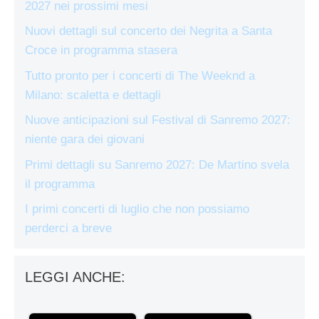
2027 nei prossimi mesi
Nuovi dettagli sul concerto dei Negrita a Santa
Croce in programma stasera
Tutto pronto per i concerti di The Weeknd a
Milano: scaletta e dettagli
Nuove anticipazioni sul Festival di Sanremo 2027:
niente gara dei giovani
Primi dettagli su Sanremo 2027: De Martino svela
il programma
I primi concerti di luglio che non possiamo
perderci a breve
LEGGI ANCHE: