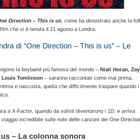
ne Direction – This is us
, come ha dimostrato anche la fol
ilm che si è tenuta il 21 agosto a Londra.
dra di “One Direction – This is us” – Le
pongono la boyband più famosa del mondo –
Niall Horan, Za
e Louis Tomlinson
– saranno raccontati come mai prima,
intima e nascosta, quella che difficilmente traspare quando i
lco.
tura a X-Factor, quando da solisti diventarono i 1D, e arriva
 viaggio incredibile sulle note delle canzoni dei One Directio
s us – La colonna sonora