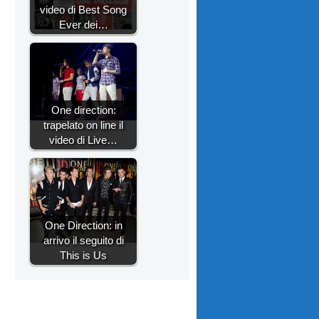
video di Best Song
Ever dei…
One direction:
trapelato on line il
video di Live…
One Direction: in
arrivo il seguito di
This is Us