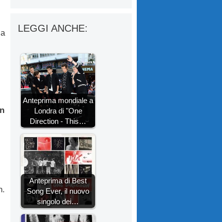
LEGGI ANCHE:
la
Anteprima mondiale a
yn
Londra di "One
Direction - This…
Anteprima di Best
n.
Song Ever, il nuovo
singolo dei…