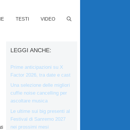
HE
TESTI
VIDEO
LEGGI ANCHE:
Prime anticipazioni su X
Factor 2026, tra date e cast
Una selezione delle migliori
cuffie noise cancelling per
ascoltare musica
Le ultime sui big presenti al
Festival di Sanremo 2027
nei prossimi mesi
ti