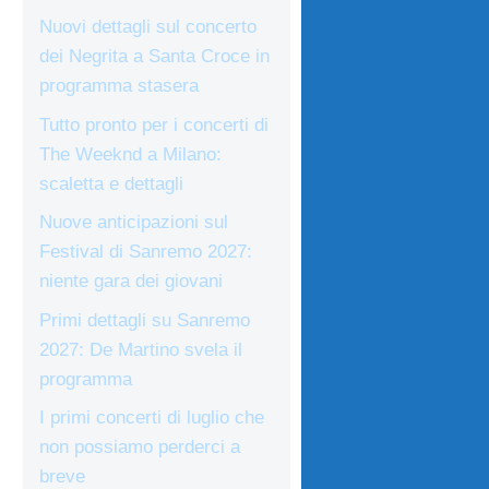
Nuovi dettagli sul concerto
dei Negrita a Santa Croce in
programma stasera
Tutto pronto per i concerti di
The Weeknd a Milano:
scaletta e dettagli
Nuove anticipazioni sul
Festival di Sanremo 2027:
niente gara dei giovani
Primi dettagli su Sanremo
2027: De Martino svela il
programma
I primi concerti di luglio che
non possiamo perderci a
breve