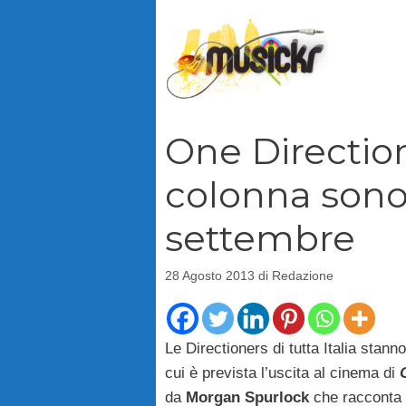
Vai
al
contenuto
One Direction 
colonna sonora
settembre
28 Agosto 2013
di
Redazione
Le Directioners di tutta Italia stann
cui è prevista l’uscita al cinema di
da
Morgan Spurlock
che racconta i