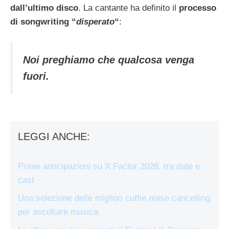
dall’ultimo disco
. La cantante ha definito il
processo
di songwriting “
disperato
“
:
Noi preghiamo che qualcosa venga
fuori.
LEGGI ANCHE:
Prime anticipazioni su X Factor 2026, tra date e
cast
Una selezione delle migliori cuffie noise cancelling
per ascoltare musica