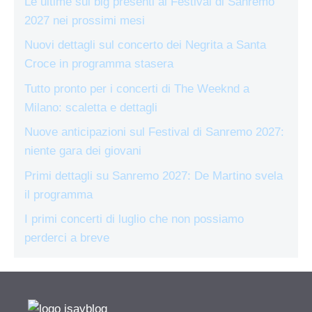
Le ultime sui big presenti al Festival di Sanremo
2027 nei prossimi mesi
Nuovi dettagli sul concerto dei Negrita a Santa
Croce in programma stasera
Tutto pronto per i concerti di The Weeknd a
Milano: scaletta e dettagli
Nuove anticipazioni sul Festival di Sanremo 2027:
niente gara dei giovani
Primi dettagli su Sanremo 2027: De Martino svela
il programma
I primi concerti di luglio che non possiamo
perderci a breve