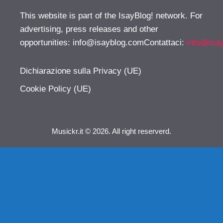
This website is part of the IsayBlog! network. For
advertising, press releases and other
opportunities:
info@isayblog.comContattaci
:
info@isa
Dichiarazione sulla Privacy (UE)
Cookie Policy (UE)
Musickr.it © 2026. All right reserverd.