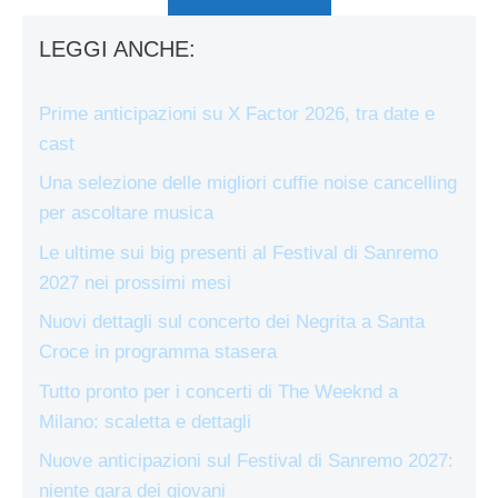
LEGGI ANCHE:
Prime anticipazioni su X Factor 2026, tra date e
cast
Una selezione delle migliori cuffie noise cancelling
per ascoltare musica
Le ultime sui big presenti al Festival di Sanremo
2027 nei prossimi mesi
Nuovi dettagli sul concerto dei Negrita a Santa
Croce in programma stasera
Tutto pronto per i concerti di The Weeknd a
Milano: scaletta e dettagli
Nuove anticipazioni sul Festival di Sanremo 2027:
niente gara dei giovani