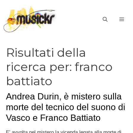
Vai
al
ME
contenuto
Risultati della
ricerca per:
franco
battiato
Andrea Durin, è mistero sulla
morte del tecnico del suono di
Vasco e Franco Battiato
E’ avvolta nel mistero la vicenda legata alla morte di