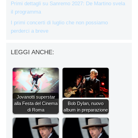
Primi dettagli su Sanremo 2027: De Martino svela
il programma
I primi concerti di luglio che non possiamo
perderci a breve
LEGGI ANCHE:
Jovanotti superstar
alla Festa del Cinema
Bob Dylan, nuovo
di Roma
album in preparazione