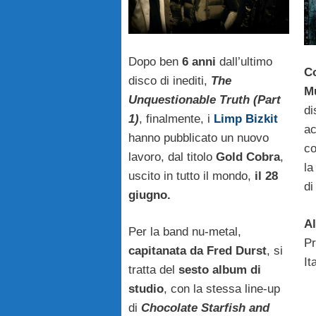
Dopo ben
6 anni
dall’ultimo
Co
disco di inediti,
The
M
Unquestionable Truth (Part
di
1)
, finalmente, i
Limp Bizkit
ac
hanno pubblicato un nuovo
co
lavoro, dal titolo
Gold Cobra
,
la
uscito in tutto il mondo,
il 28
d
giugno.
A
Per la band nu-metal,
Pr
capitanata da Fred Durst
, si
It
tratta del
sesto album di
studio
, con la stessa line-up
di
Chocolate Starfish and