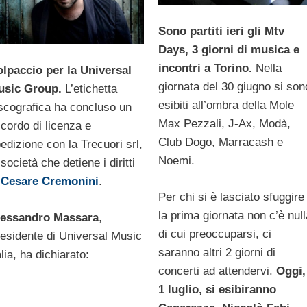
Sono partiti ieri gli Mtv
Days, 3 giorni di musica e
incontri a Torino.
Nella
lpaccio per la Universal
giornata del 30 giugno si son
usic Group.
L’etichetta
esibiti all’ombra della Mole
scografica ha concluso un
Max Pezzali, J-Ax, Modà,
cordo di licenza e
Club Dogo, Marracash e
edizione con la Trecuori srl,
Noemi.
 società che detiene i diritti
i
Cesare
Cremonini
.
Per chi si è lasciato sfuggire
la prima giornata non c’è nul
lessandro Massara
,
di cui preoccuparsi, ci
esidente di Universal Music
saranno altri 2 giorni di
alia, ha dichiarato:
concerti ad attendervi.
Oggi,
1 luglio, si esibiranno