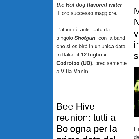
the Hot dog flavored water
,
M
il loro successo maggiore.
N
L’album è anticipato dal
v
singolo
Shotgun
, con la band
i
che si esibirà in un’unica data
s
in Italia,
il 12 luglio a
Codroipo (UD)
, precisamente
a
Villa Manin.
Bee Hive
reunion: tutti a
Bologna per la
Il
da