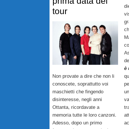
prima data del
di
tour
vi
gr
ch
Ma
co
As
de
è 
Non provate a dire che non li
qu
conoscete, soprattutto voi
p
maschietti che fingendo
un
disinteresse, negli anni
va
Ottanta, ricordavate a
tr
memoria tutte le loro canzoni.
at
Adesso, dopo un primo
ac