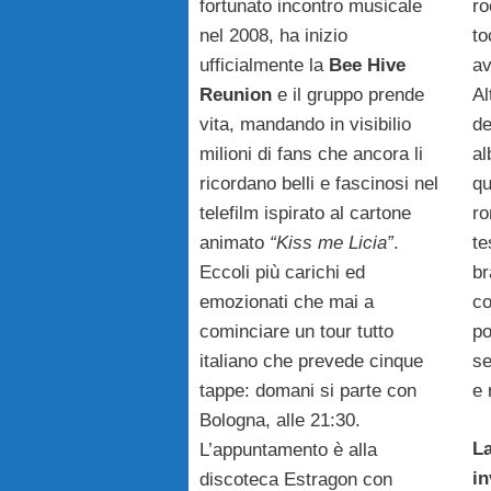
fortunato incontro musicale
ro
nel 2008, ha inizio
to
ufficialmente la
Bee Hive
av
Reunion
e il gruppo prende
Al
vita, mandando in visibilio
de
milioni di fans che ancora li
al
ricordano belli e fascinosi nel
qu
telefilm ispirato al cartone
ro
animato
“Kiss me Licia”
.
te
Eccoli più carichi ed
br
emozionati che mai a
co
cominciare un tour tutto
po
italiano che prevede cinque
se
tappe: domani si parte con
e 
Bologna, alle 21:30.
La
L’appuntamento è alla
in
discoteca Estragon con