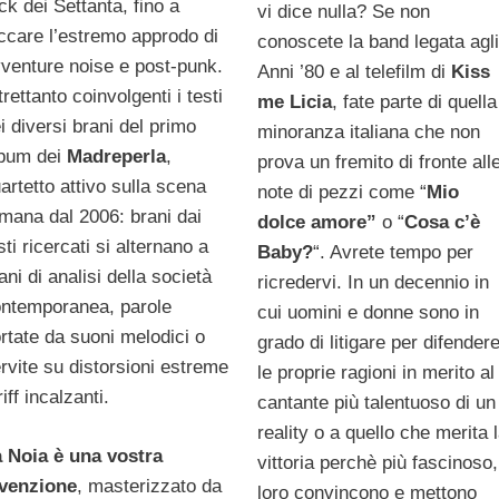
ck dei Settanta, fino a
vi dice nulla? Se non
ccare l’estremo approdo di
conoscete la band legata agl
venture noise e post-punk.
Anni ’80 e al telefilm di
Kiss
trettanto coinvolgenti i testi
me Licia
, fate parte di quella
i diversi brani del primo
minoranza italiana che non
bum dei
Madreperla
,
prova un fremito di fronte all
artetto attivo sulla scena
note di pezzi come “
Mio
mana dal 2006: brani dai
dolce amore”
o “
Cosa c’è
sti ricercati si alternano a
Baby?
“. Avrete tempo per
ani di analisi della società
ricredervi. In un decennio in
ntemporanea, parole
cui uomini e donne sono in
rtate da suoni melodici o
grado di litigare per difender
rvite su distorsioni estreme
le proprie ragioni in merito al
riff incalzanti.
cantante più talentuoso di un
reality o a quello che merita 
 Noia è una vostra
vittoria perchè più fascinoso,
venzione
, masterizzato da
loro convincono e mettono