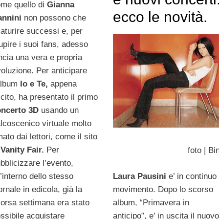
me quello di
Gianna
ecco le novità.
annini
non possono che
aturire successi e, per
upire i suoi fans, adesso
ncia una vera e propria
voluzione. Per anticipare
album
Io e Te,
appena
cito, ha presentato il primo
oncerto 3D
usando un
lcoscenico virtuale molto
ato dai lettori, come il sito
i
Vanity Fair.
Per
foto | Bi
bblicizzare l’evento,
l’interno dello stesso
Laura Pausini
e’ in continuo
ornale in edicola, già la
movimento. Dopo lo scorso
orsa settimana era stato
album, “Primavera in
ssibile acquistare
anticipo”, e’ in uscita il nuov