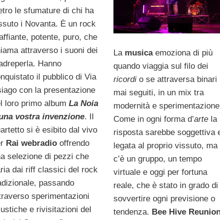
etro le sfumature di chi ha
ssuto i Novanta. È un rock
affiante, potente, puro, che
iama attraverso i suoni dei
La
musica
emoziona di più
dreperla. Hanno
quando viaggia sul filo dei
nquistato il pubblico di Via
ricordi
o se attraversa binari
iago con la presentazione
mai seguiti, in un mix tra
l loro primo album
La Noia
modernità e sperimentazion
una vostra invenzione
. Il
Come in ogni forma d’
arte
la
artetto si è esibito dal vivo
risposta sarebbe soggettiva 
er
Rai webradio
offrendo
legata al proprio vissuto, ma
a selezione di pezzi che
c’è un gruppo, un tempo
ria dai riff classici del rock
virtuale e oggi per fortuna
adizionale, passando
reale, che è stato in grado di
traverso sperimentazioni
sovvertire ogni previsione o
ustiche e rivisitazioni del
tendenza.
Bee Hive Reunio