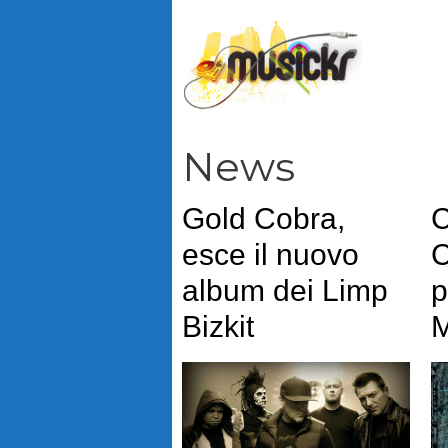
Vai
al
contenuto
News
Gold Cobra,
C
esce il nuovo
C
album dei Limp
p
Bizkit
M