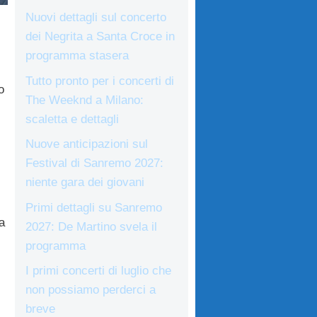
Nuovi dettagli sul concerto
dei Negrita a Santa Croce in
programma stasera
Tutto pronto per i concerti di
o
The Weeknd a Milano:
scaletta e dettagli
Nuove anticipazioni sul
Festival di Sanremo 2027:
niente gara dei giovani
Primi dettagli su Sanremo
la
2027: De Martino svela il
programma
I primi concerti di luglio che
non possiamo perderci a
breve