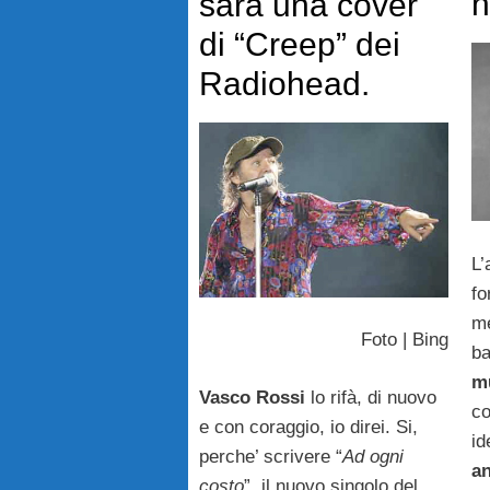
n
sarà una cover
di “Creep” dei
Radiohead.
L’
fo
me
Foto | Bing
ba
m
Vasco Rossi
lo rifà, di nuovo
co
e con coraggio, io direi. Si,
id
perche’ scrivere “
Ad ogni
a
costo
”, il nuovo singolo del