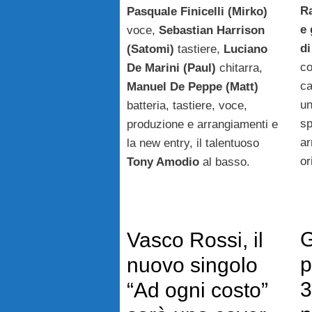
Ra
Pasquale Finicelli (Mirko)
e 
voce,
Sebastian Harrison
di
(Satomi)
tastiere,
Luciano
co
De Marini (Paul)
chitarra,
ca
Manuel De Peppe (Matt)
un
batteria, tastiere, voce,
sp
produzione e arrangiamenti e
ar
la new entry, il talentuoso
or
Tony Amodio
al basso.
G
Vasco Rossi, il
p
nuovo singolo
3
“Ad ogni costo”