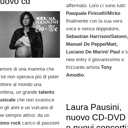
uovo cd
affermato. Loro ci sono tutti:
Pasquale Finicelli/Mirko
finalmente con la sua vera
voce e senza doppiatore,
Sebastian Harrison/Satomi
Manuel De Peppe/Matt,
Luciano De Marini/ Paul
e l
new entry il giovanissimo e
frizzante artista
Tony
amore di una mamma che
Amodio.
rse non sperava più di poter
ttere al mondo una
mbina, un grande
talento
usicale
che non svanisce
Laura Pausini,
n gli anni e un vulcano di
ee sempre attivo: da un
nuovo CD-DVD
nimo rock
carico di passioni
e nuovi concerti