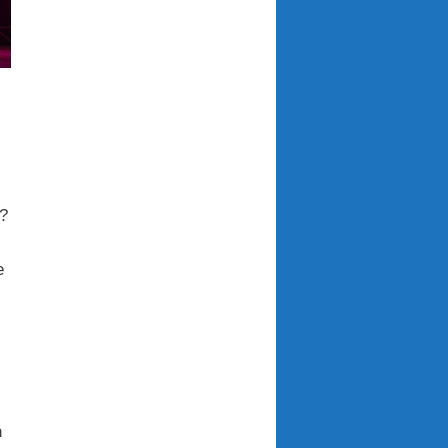
e?
e
n