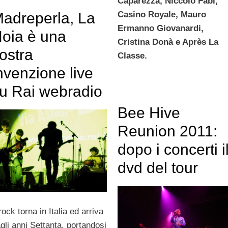
Caparezza, Niccolò Fabi,
adreperla, La
Casino Royale, Mauro
Ermanno Giovanardi,
oia è una
Cristina Donà e Après La
ostra
Classe.
nvenzione live
u Rai webradio
Bee Hive
Reunion 2011:
dopo i concerti i
dvd del tour
 rock torna in Italia ed arriva
gli anni Settanta, portandosi