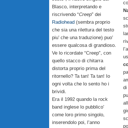
co
Blasco, interpretando e
N
riscrivendo “
Creep
” dei
sc
Radiohead
(sembra proprio
st
che sia una rilettura del testo
la
piu’ che una traduzione) puo’
ri
essere qualcosa di grandioso.
l’
Ve lo ricordate “Creep”, con
us
quello stacco di chitarra
c
distorta proprio prima del
pa
ritornello? Ta tan! Ta tan! Io
am
ogni volta che lo sento ho i
d
brividi.
pu
Era il 1992 quando la rock
al
band inglese lo pubblico’
gi
come loro primo singolo,
sc
inserendolo poi, l’anno
po