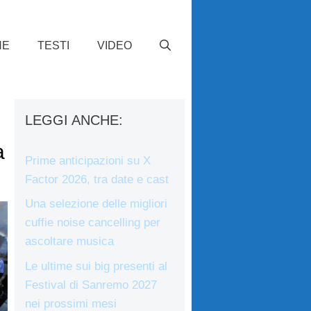
HE
TESTI
VIDEO
LEGGI ANCHE:
a
Prime anticipazioni su X
Factor 2026, tra date e cast
Una selezione delle migliori
cuffie noise cancelling per
ascoltare musica
Le ultime sui big presenti al
Festival di Sanremo 2027
nei prossimi mesi