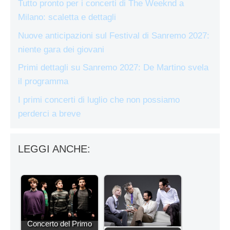
Tutto pronto per i concerti di The Weeknd a
Milano: scaletta e dettagli
Nuove anticipazioni sul Festival di Sanremo 2027:
niente gara dei giovani
Primi dettagli su Sanremo 2027: De Martino svela
il programma
I primi concerti di luglio che non possiamo
perderci a breve
LEGGI ANCHE:
Concerto del Primo