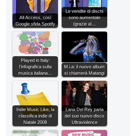
Le vendite di dischi
All Access, così
sono aumentate
Google sfida Spotify
(grazie al…
Played in Italy:
l'infografica sulla
M.i.a: il nuovo album
musica italiana…
si chiamerà Matangi
Indie Music Like, la
Lana Del Rey parla
classifica indie di
del suo nuovo disco
Natale 2008
Ultraviolence