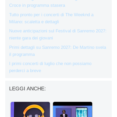
Croce in programma stasera
Tutto pronto per i concerti di The Weeknd a
Milano: scaletta e dettagli
Nuove anticipazioni sul Festival di Sanremo 2027:
niente gara dei giovani
Primi dettagli su Sanremo 2027: De Martino svela
il programma
I primi concerti di luglio che non possiamo
perderci a breve
LEGGI ANCHE: