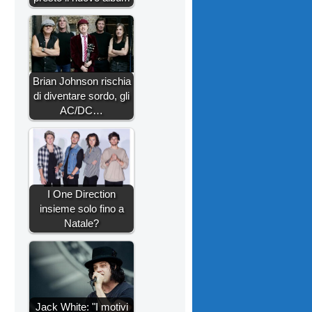
Brian Johnson rischia
di diventare sordo, gli
AC/DC…
I One Direction
insieme solo fino a
Natale?
Jack White: "I motivi