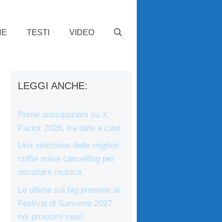
HE
TESTI
VIDEO
LEGGI ANCHE:
Prime anticipazioni su X
Factor 2026, tra date e cast
Una selezione delle migliori
cuffie noise cancelling per
ascoltare musica
Le ultime sui big presenti al
Festival di Sanremo 2027
nei prossimi mesi