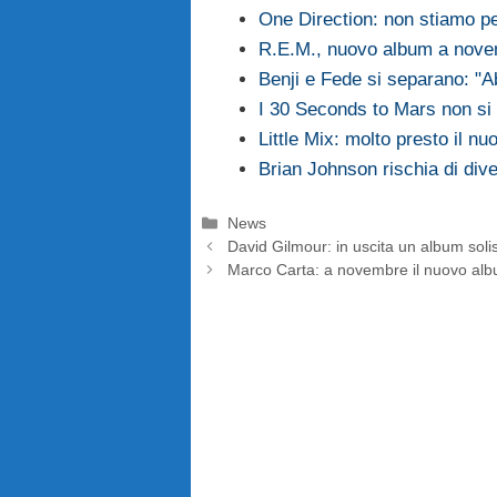
One Direction: non stiamo pe
R.E.M., nuovo album a nov
Benji e Fede si separano: "
I 30 Seconds to Mars non si
Little Mix: molto presto il n
Brian Johnson rischia di di
Categorie
News
David Gilmour: in uscita un album soli
Marco Carta: a novembre il nuovo al