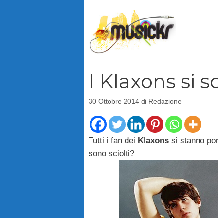
Vai
al
contenuto
I Klaxons si s
30 Ottobre 2014
di
Redazione
Tutti i fan dei
Klaxons
si stanno po
sono sciolti?