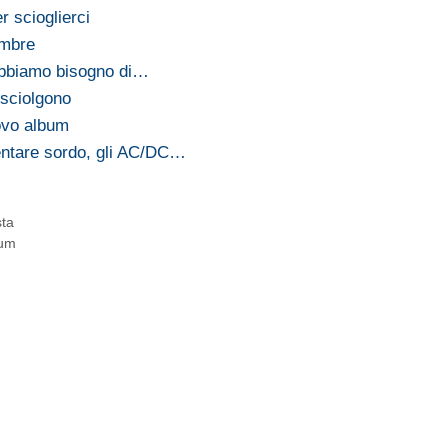
r scioglierci
embre
Abbiamo bisogno di…
 sciolgono
uovo album
ventare sordo, gli AC/DC…
sta
bum