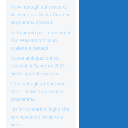
Nuovi dettagli sul concerto
dei Negrita a Santa Croce in
programma stasera
Tutto pronto per i concerti di
The Weeknd a Milano:
scaletta e dettagli
Nuove anticipazioni sul
Festival di Sanremo 2027:
niente gara dei giovani
Primi dettagli su Sanremo
2027: De Martino svela il
programma
I primi concerti di luglio che
non possiamo perderci a
breve