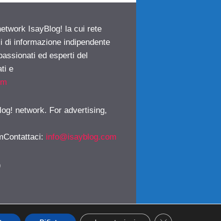
network IsayBlog! la cui rete
ci di informazione indipendente
passionati ed esperti del
ti e
om
log! network. For advertising,
mContattaci
:
info@isayblog.com
)
CLOSE GDPR CO