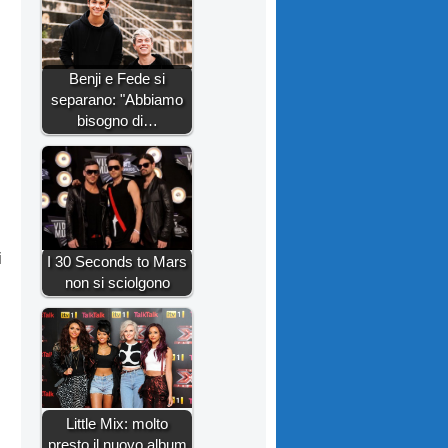
Benji e Fede si
separano: "Abbiamo
bisogno di…
i
I 30 Seconds to Mars
non si sciolgono
Little Mix: molto
presto il nuovo album